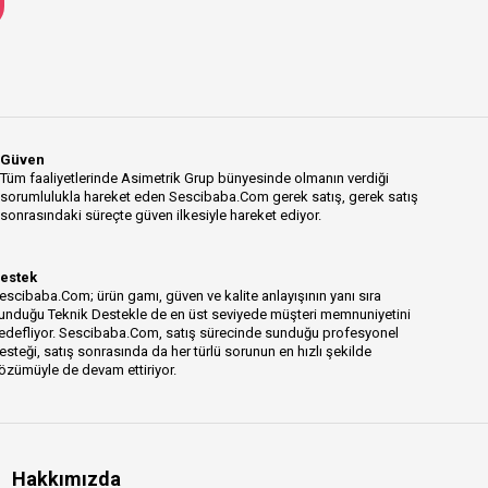
Güven
Tüm faaliyetlerinde Asimetrik Grup bünyesinde olmanın verdiği
sorumlulukla hareket eden Sescibaba.Com gerek satış, gerek satış
sonrasındaki süreçte güven ilkesiyle hareket ediyor.
estek
escibaba.Com; ürün gamı, güven ve kalite anlayışının yanı sıra
unduğu Teknik Destekle de en üst seviyede müşteri memnuniyetini
edefliyor. Sescibaba.Com, satış sürecinde sunduğu profesyonel
esteği, satış sonrasında da her türlü sorunun en hızlı şekilde
özümüyle de devam ettiriyor.
Hakkımızda