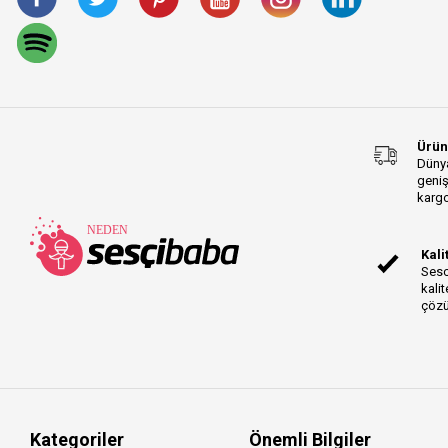
EW-DP Series
iRig Pro Duo Series
LCD-XC Series
Prolink Acoustic
Instrument Series
Gold TRS-TRS Series
Ürün
O4 Series
Dünya
geniş
LCD-X Series
kargo
LCD-2 Series
Prolink Rock Instrument
Kali
Series
Sesc
Prolink Akustik
kalit
Enstrüman Series
çözü
WA-47jr Series
MMX Series
K2 Series
Major Series
Laptop Series
Kategoriler
Önemli Bilgiler