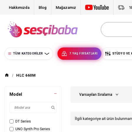
Hakkımızda
Blog
Mağazamız
1
TÜM KATEGORILER
7.YAŞ FIRSATLARI
STÜDYO VE 
HLC 660M
Model
İlgili kategoriye ait ürün bulunma
DT Series
UNO Synth Pro Series