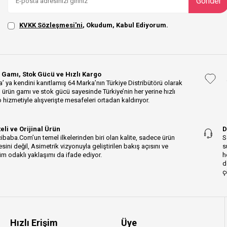
Gönder
KVKK Sözleşmesi'ni
, Okudum, Kabul Ediyorum.
 Gamı, Stok Gücü ve Hızlı Kargo
’ ya kendini kanıtlamış 64 Marka’nın Türkiye Distribütörü olarak
 ürün gamı ve stok gücü sayesinde Türkiye’nin her yerine hızlı
 hizmetiyle alışverişte mesafeleri ortadan kaldırıyor.
teli ve Orijinal Ürün
D
ibaba.Com’un temel ilkelerinden biri olan kalite, sadece ürün
S
esini değil, Asimetrik vizyonuyla geliştirilen bakış açısını ve
s
m odaklı yaklaşımı da ifade ediyor.
h
d
ç
Hızlı Erişim
Üye