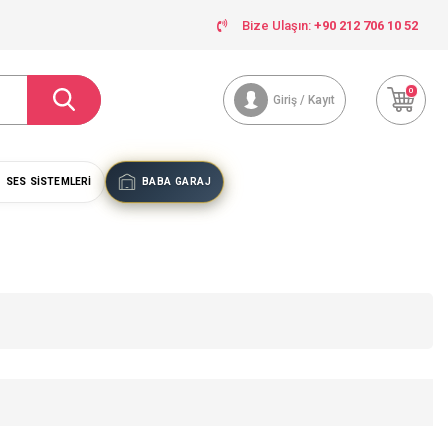
Bize Ulaşın:
+90 212 706 10 52
0
Giriş / Kayıt
SES SISTEMLERI
BABA GARAJ