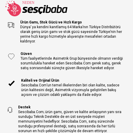
Ürün Gamı, Stok Gücü ve Hızlı Kargo
Dünya’ ya kendini kanıtlamış 64 Marka’nın Türkiye Distribütörü
olarak geniş ürün gamı ve stok gücü sayesinde Türkiye’nin her
yerine hızlı kargo hizmetiyle alışverişte mesafeleri ortadan
kaldırıyor.
Güven
Tüm faaliyetlerinde Asimetrik Grup bünyesinde olmanın verdiği
sorumlulukla hareket eden Sescibaba.Com gerek satış, gerek
satış sonrasındaki süreçte güven ilkesiyle hareket ediyor.
Kaliteli ve Orijinal Ürün
Sescibaba.Com’un temel ilkelerinden biri olan kalite, sadece
ürün kalitesini değil, Asimetrik vizyonuyla geliştirilen bakış
açısını ve çözüm odaklı yaklaşımı da ifade ediyor.
Destek
Sescibaba.Com; ürün gamı, güven ve kalite anlayışının yanı sıra
sunduğu Teknik Destekle de en üst seviyede müşteri
memnuniyetini hedefliyor. Sescibaba.Com, satış sürecinde
sunduğu profesyonel desteği, satış sonrasında da her türlü
sorunun en hızlı şekilde çözümüyle de devam ettiriyor.