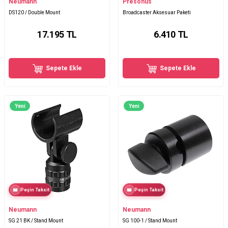
Neumann
Presonus
DS120 / Double Mount
Broadcaster Aksesuar Paketi
17.195
TL
6.410
TL
Sepete Ekle
Sepete Ekle
Yeni
Yeni
Peşin Taksit
Peşin Taksit
Neumann
Neumann
SG 21 BK / Stand Mount
SG 100-1 / Stand Mount