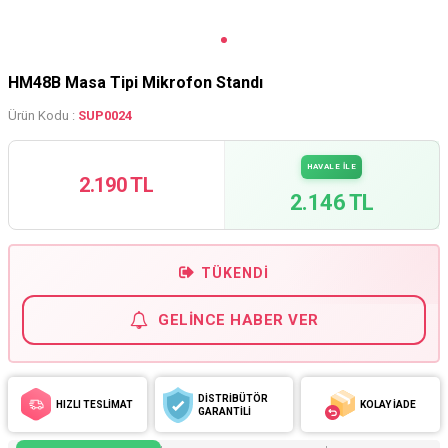
HM48B Masa Tipi Mikrofon Standı
Ürün Kodu :
SUP0024
HAVALE İLE
2.190 TL
2.146 TL
TÜKENDI
GELINCE HABER VER
DİSTRİBÜTÖR
HIZLI TESLİMAT
KOLAY İADE
GARANTİLİ