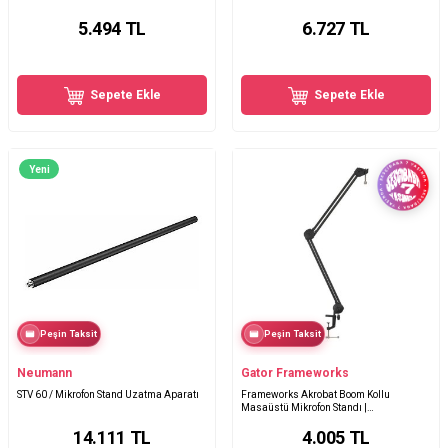
5.494
TL
6.727
TL
Sepete Ekle
Sepete Ekle
Yeni
Peşin Taksit
Peşin Taksit
Neumann
Gator Frameworks
STV 60 / Mikrofon Stand Uzatma Aparatı
Frameworks Akrobat Boom Kollu
Masaüstü Mikrofon Standı |
GFWMICBCBM2000
14.111
TL
4.005
TL