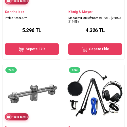
Peşin Taksit
Sennheiser
König & Meyer
Profile Boom Arm
Masaüstü Mikrofon Stand - Kollu (23850-
311-55)
5.296
TL
4.326
TL
Sepete Ekle
Sepete Ekle
Yeni
Yeni
Peşin Taksit