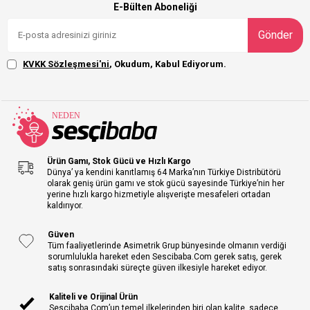
E-Bülten Aboneliği
Gönder
KVKK Sözleşmesi'ni
, Okudum, Kabul Ediyorum.
Ürün Gamı, Stok Gücü ve Hızlı Kargo
Dünya’ ya kendini kanıtlamış 64 Marka’nın Türkiye Distribütörü
olarak geniş ürün gamı ve stok gücü sayesinde Türkiye’nin her
yerine hızlı kargo hizmetiyle alışverişte mesafeleri ortadan
kaldırıyor.
Güven
Tüm faaliyetlerinde Asimetrik Grup bünyesinde olmanın verdiği
sorumlulukla hareket eden Sescibaba.Com gerek satış, gerek
satış sonrasındaki süreçte güven ilkesiyle hareket ediyor.
Kaliteli ve Orijinal Ürün
Sescibaba.Com’un temel ilkelerinden biri olan kalite, sadece