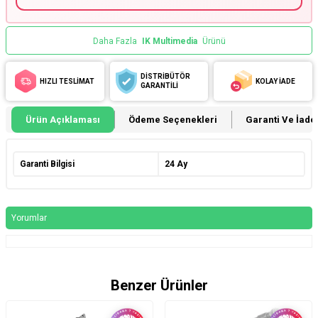
Daha Fazla
IK Multimedia
Ürünü
DİSTRİBÜTÖR
HIZLI TESLİMAT
KOLAY İADE
GARANTİLİ
Ürün Açıklaması
Ödeme Seçenekleri
Garanti Ve İade 
Garanti Bilgisi
24 Ay
Yorumlar
Benzer Ürünler