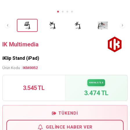
IK Multimedia
iKlip Stand (iPad)
Ürün Kodu :
IKM0052
HAVALE İLE
3.545 TL
3.474 TL
TÜKENDI
GELINCE HABER VER