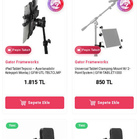
Peşin Taksit
Peşin Taksit
Gator Frameworks
Gator Frameworks
iPad Tablet Tepsisi – Ayarlanabilir
Universal Tablet Clamping Mount W/ 2-
Kelepçeli Montaj | GFW-UTL-TBLTCLMP
Point System | GFW-TABLET1000
1.815
TL
850
TL
Sepete Ekle
Sepete Ekle
Yeni
Yeni