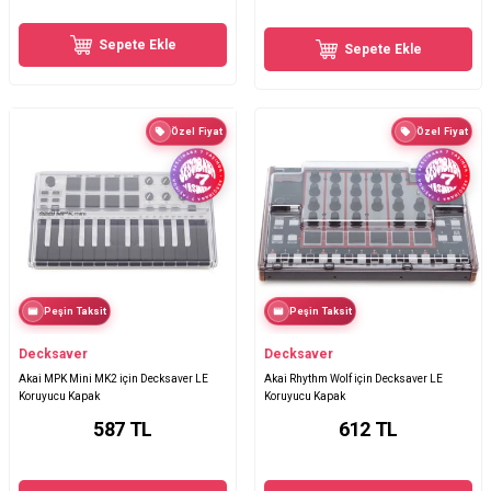
Sepete Ekle
Sepete Ekle
Özel Fiyat
Özel Fiyat
Peşin Taksit
Peşin Taksit
Decksaver
Decksaver
Akai MPK Mini MK2 için Decksaver LE
Akai Rhythm Wolf için Decksaver LE
Koruyucu Kapak
Koruyucu Kapak
587
TL
612
TL