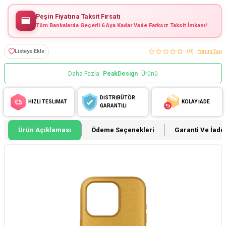
Peşin Fiyatına Taksit Fırsatı
Tüm Bankalarda Geçerli 6 Aya Kadar Vade Farksız Taksit İmkanı!
Listeye Ekle
(0)
Yorum Yap
Daha Fazla
PeakDesign
Ürünü
DİSTRİBÜTÖR
HIZLI TESLİMAT
KOLAY İADE
GARANTİLİ
Ürün Açıklaması
Ödeme Seçenekleri
Garanti Ve İade 