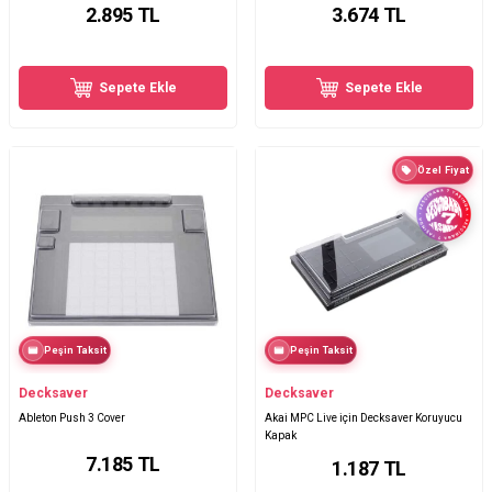
2.895
TL
3.674
TL
Sepete Ekle
Sepete Ekle
Özel Fiyat
Peşin Taksit
Peşin Taksit
Decksaver
Decksaver
Ableton Push 3 Cover
Akai MPC Live için Decksaver Koruyucu
Kapak
7.185
TL
1.187
TL