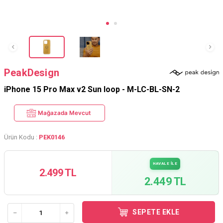
PeakDesign
iPhone 15 Pro Max v2 Sun loop - M-LC-BL-SN-2
Mağazada Mevcut
Ürün Kodu :
PEK0146
HAVALE İLE
2.499 TL
2.449 TL
SEPETE EKLE