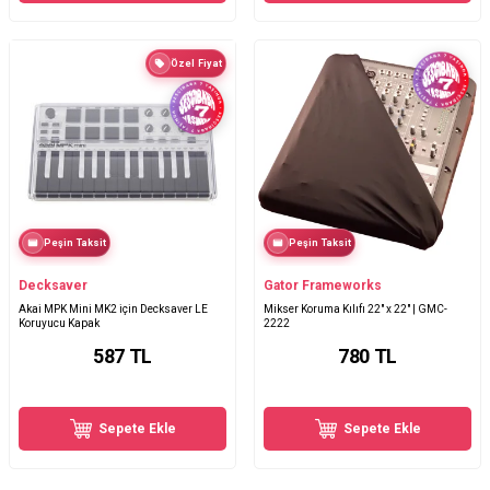
Özel Fiyat
Peşin Taksit
Peşin Taksit
Decksaver
Gator Frameworks
Akai MPK Mini MK2 için Decksaver LE
Mikser Koruma Kılıfı 22" x 22" | GMC-
Koruyucu Kapak
2222
587
TL
780
TL
Sepete Ekle
Sepete Ekle