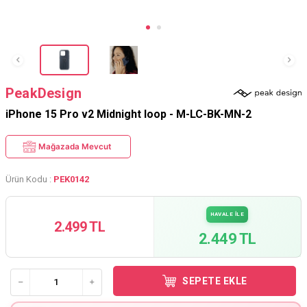
PeakDesign
iPhone 15 Pro v2 Midnight loop - M-LC-BK-MN-2
Mağazada Mevcut
Ürün Kodu :
PEK0142
HAVALE İLE
2.499 TL
2.449 TL
SEPETE EKLE