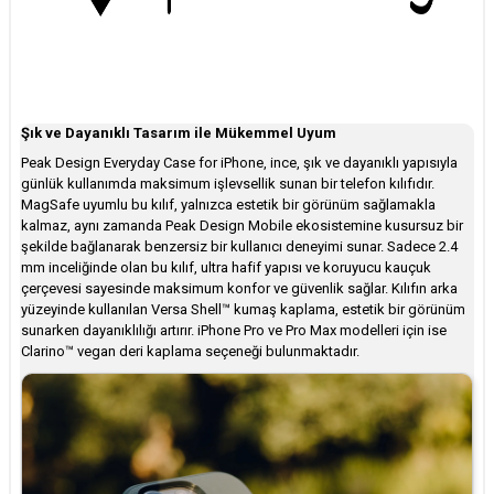
Şık ve Dayanıklı Tasarım ile Mükemmel Uyum
Peak Design Everyday Case for iPhone, ince, şık ve dayanıklı yapısıyla
günlük kullanımda maksimum işlevsellik sunan bir telefon kılıfıdır.
MagSafe uyumlu bu kılıf, yalnızca estetik bir görünüm sağlamakla
kalmaz, aynı zamanda Peak Design Mobile ekosistemine kusursuz bir
şekilde bağlanarak benzersiz bir kullanıcı deneyimi sunar. Sadece 2.4
mm inceliğinde olan bu kılıf, ultra hafif yapısı ve koruyucu kauçuk
çerçevesi sayesinde maksimum konfor ve güvenlik sağlar. Kılıfın arka
yüzeyinde kullanılan Versa Shell™ kumaş kaplama, estetik bir görünüm
sunarken dayanıklılığı artırır. iPhone Pro ve Pro Max modelleri için ise
Clarino™ vegan deri kaplama seçeneği bulunmaktadır.