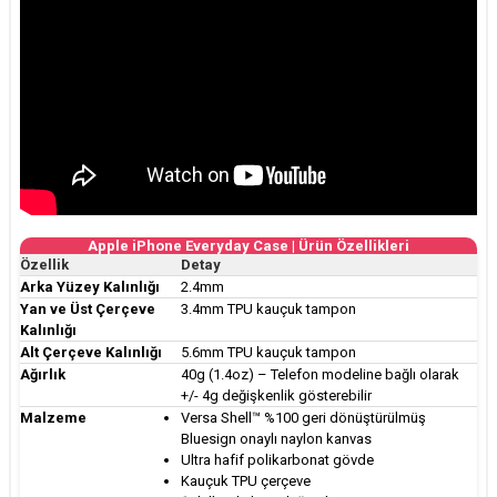
Apple iPhone Everyday Case | Ürün Özellikleri
Özellik
Detay
Arka Yüzey Kalınlığı
2.4mm
Yan ve Üst Çerçeve
3.4mm TPU kauçuk tampon
Kalınlığı
Alt Çerçeve Kalınlığı
5.6mm TPU kauçuk tampon
Ağırlık
40g (1.4oz) – Telefon modeline bağlı olarak
+/- 4g değişkenlik gösterebilir
Malzeme
Versa Shell™ %100 geri dönüştürülmüş
Bluesign onaylı naylon kanvas
Ultra hafif polikarbonat gövde
Kauçuk TPU çerçeve