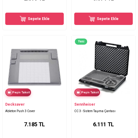
Sepete Ekle
Sepete Ekle
Yeni
Peşin Taksit
Peşin Taksit
Decksaver
Sennheiser
Ableton Push 3 Cover
CC 3 - Sistem Taşıma Çantası
7.185
TL
6.111
TL