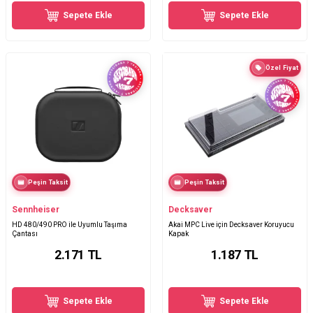
Sepete Ekle
Sepete Ekle
Özel Fiyat
Peşin Taksit
Peşin Taksit
Sennheiser
Decksaver
HD 480/490 PRO ile Uyumlu Taşıma
Akai MPC Live için Decksaver Koruyucu
Çantası
Kapak
2.171
TL
1.187
TL
Sepete Ekle
Sepete Ekle