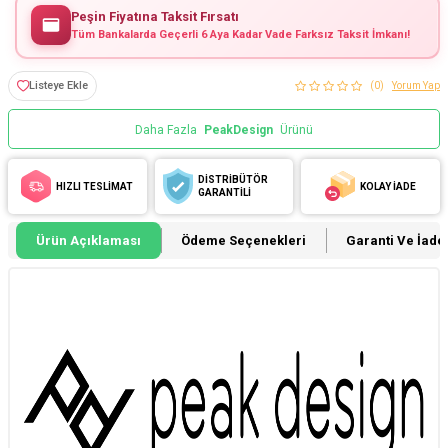
Peşin Fiyatına Taksit Fırsatı
Tüm Bankalarda Geçerli 6 Aya Kadar Vade Farksız Taksit İmkanı!
Listeye Ekle
(0)
Yorum Yap
Daha Fazla
PeakDesign
Ürünü
DİSTRİBÜTÖR
HIZLI TESLİMAT
KOLAY İADE
GARANTİLİ
Ürün Açıklaması
Ödeme Seçenekleri
Garanti Ve İade 