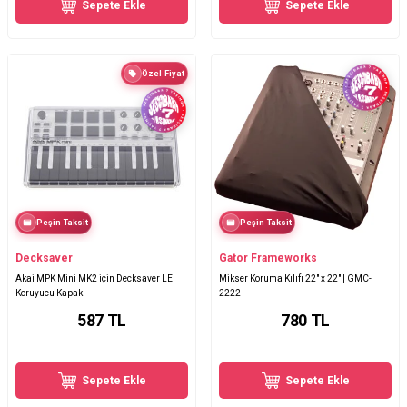
Sepete Ekle
Sepete Ekle
Özel Fiyat
Peşin Taksit
Peşin Taksit
Decksaver
Gator Frameworks
Akai MPK Mini MK2 için Decksaver LE
Mikser Koruma Kılıfı 22" x 22" | GMC-
Koruyucu Kapak
2222
587
TL
780
TL
Sepete Ekle
Sepete Ekle