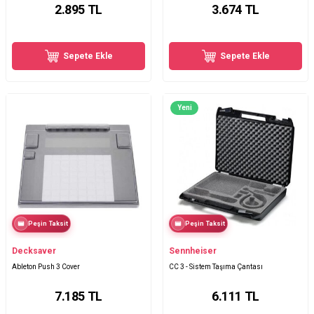
2.895
TL
3.674
TL
Sepete Ekle
Sepete Ekle
Yeni
Peşin Taksit
Peşin Taksit
Decksaver
Sennheiser
Ableton Push 3 Cover
CC 3 - Sistem Taşıma Çantası
7.185
TL
6.111
TL