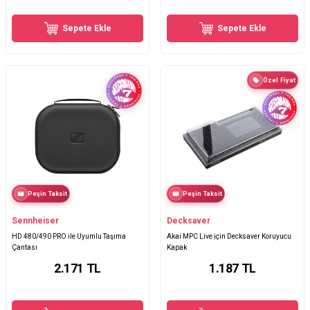
Sepete Ekle
Sepete Ekle
Özel Fiyat
Peşin Taksit
Peşin Taksit
Sennheiser
Decksaver
HD 480/490 PRO ile Uyumlu Taşıma
Akai MPC Live için Decksaver Koruyucu
Çantası
Kapak
2.171
TL
1.187
TL