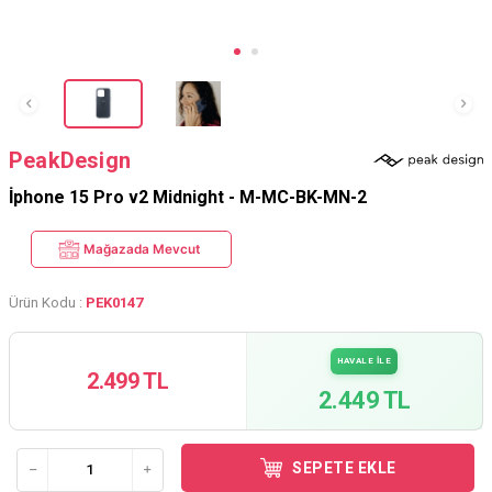
PeakDesign
İphone 15 Pro v2 Midnight - M-MC-BK-MN-2
Mağazada Mevcut
Ürün Kodu :
PEK0147
HAVALE İLE
2.499 TL
2.449 TL
SEPETE EKLE