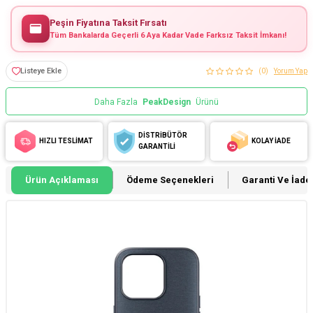
Peşin Fiyatına Taksit Fırsatı
Tüm Bankalarda Geçerli 6 Aya Kadar Vade Farksız Taksit İmkanı!
Listeye Ekle
(0)
Yorum Yap
Daha Fazla
PeakDesign
Ürünü
DİSTRİBÜTÖR
HIZLI TESLİMAT
KOLAY İADE
GARANTİLİ
Ürün Açıklaması
Ödeme Seçenekleri
Garanti Ve İade 