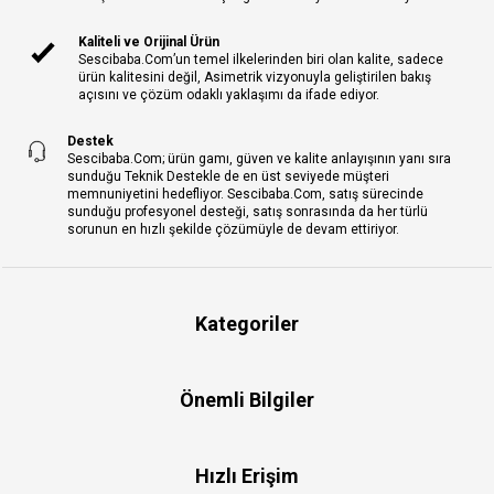
Kaliteli ve Orijinal Ürün
Sescibaba.Com’un temel ilkelerinden biri olan kalite, sadece
ürün kalitesini değil, Asimetrik vizyonuyla geliştirilen bakış
açısını ve çözüm odaklı yaklaşımı da ifade ediyor.
Destek
Sescibaba.Com; ürün gamı, güven ve kalite anlayışının yanı sıra
sunduğu Teknik Destekle de en üst seviyede müşteri
memnuniyetini hedefliyor. Sescibaba.Com, satış sürecinde
sunduğu profesyonel desteği, satış sonrasında da her türlü
sorunun en hızlı şekilde çözümüyle de devam ettiriyor.
Kategoriler
Önemli Bilgiler
Hızlı Erişim