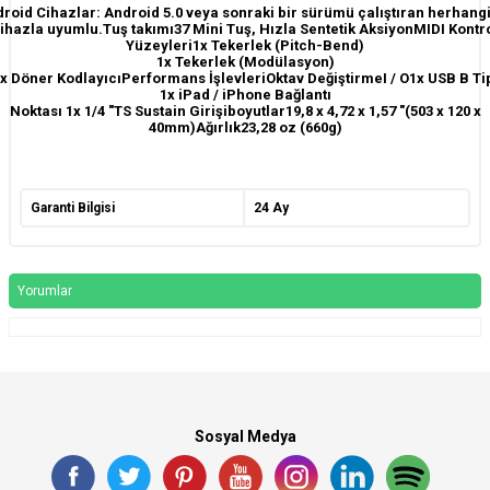
roid Cihazlar: Android 5.0 veya sonraki bir sürümü çalıştıran herhangi
ihazla uyumlu.Tuş takımı37 Mini Tuş, Hızla Sentetik AksiyonMIDI Kontr
Yüzeyleri1x Tekerlek (Pitch-Bend)
1x Tekerlek (Modülasyon)
x Döner KodlayıcıPerformans İşlevleriOktav DeğiştirmeI / O1x USB B Ti
1x iPad / iPhone Bağlantı
Noktası 1x 1/4 "TS Sustain Girişiboyutlar19,8 x 4,72 x 1,57 "(503 x 120 x
40mm)Ağırlık23,28 oz (660g)
Garanti Bilgisi
24 Ay
Yorumlar
Sosyal Medya