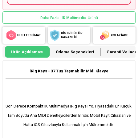
Daha Fazla
IK Multimedia
Ürünü
DİSTRİBÜTÖR
HIZLI TESLİMAT
KOLAY İADE
GARANTİLİ
Ürün Açıklaması
Ödeme Seçenekleri
Garanti Ve İade 
iRig Keys - 37 Tuş Taşınabilir Midi Klavye
Son Derece Kompakt IK Multimedya iRig Keys Pro, Piyasadaki En Küçük,
Tam Boyutlu Ana MIDI Denetleyicilerden Biridir. Mobil Kayıt Cihazları ve
Hatta iOS Cihazlarıyla Kullanmak İçin Mükemmeldir.