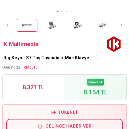
IK Multimedia
iRig Keys - 37 Tuş Taşınabilir Midi Klavye
Ürün Kodu :
IKM0015
HAVALE İLE
8.321 TL
8.154 TL
TÜKENDI
GELINCE HABER VER