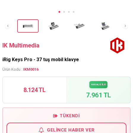
IK Multimedia
iRig Keys Pro - 37 tuş mobil klavye
Ürün Kodu :
IKM0016
HAVALE İLE
8.124 TL
7.961 TL
TÜKENDI
GELINCE HABER VER