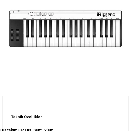
Teknik Özellikler
Tuş takımı 37 Tuş, Sent Eylem