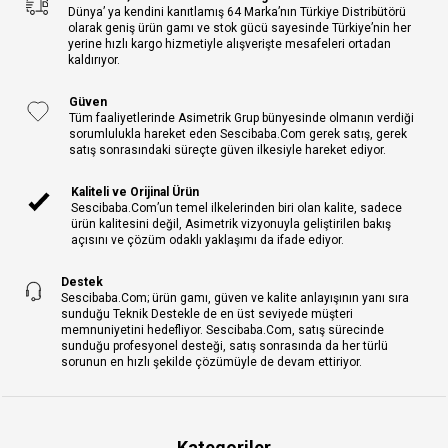
Dünya’ ya kendini kanıtlamış 64 Marka’nın Türkiye Distribütörü
olarak geniş ürün gamı ve stok gücü sayesinde Türkiye’nin her
yerine hızlı kargo hizmetiyle alışverişte mesafeleri ortadan
kaldırıyor.
Güven
Tüm faaliyetlerinde Asimetrik Grup bünyesinde olmanın verdiği
sorumlulukla hareket eden Sescibaba.Com gerek satış, gerek
satış sonrasındaki süreçte güven ilkesiyle hareket ediyor.
Kaliteli ve Orijinal Ürün
Sescibaba.Com’un temel ilkelerinden biri olan kalite, sadece
ürün kalitesini değil, Asimetrik vizyonuyla geliştirilen bakış
açısını ve çözüm odaklı yaklaşımı da ifade ediyor.
Destek
Sescibaba.Com; ürün gamı, güven ve kalite anlayışının yanı sıra
sunduğu Teknik Destekle de en üst seviyede müşteri
memnuniyetini hedefliyor. Sescibaba.Com, satış sürecinde
sunduğu profesyonel desteği, satış sonrasında da her türlü
sorunun en hızlı şekilde çözümüyle de devam ettiriyor.
Kategoriler