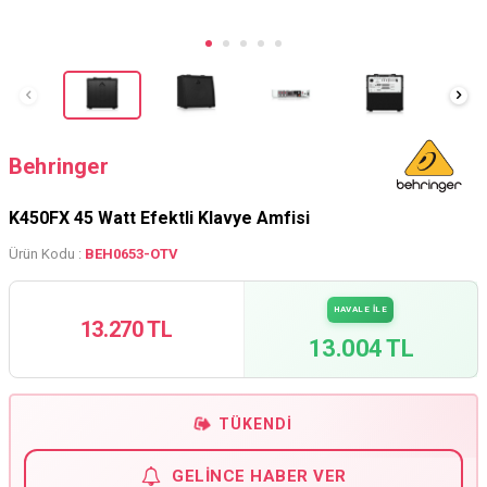
Behringer
K450FX 45 Watt Efektli Klavye Amfisi
Ürün Kodu :
BEH0653-OTV
HAVALE İLE
13.270 TL
13.004 TL
TÜKENDI
GELINCE HABER VER