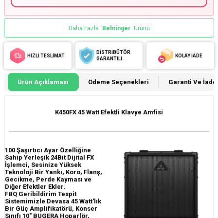
Daha Fazla
Behringer
Ürünü
DİSTRİBÜTÖR
HIZLI TESLİMAT
KOLAY İADE
GARANTİLİ
Ürün Açıklaması
Ödeme Seçenekleri
Garanti Ve İade 
K450FX 45 Watt Efektli Klavye Amfisi
100 Şaşırtıcı Ayar Özelliğine
Sahip Yerleşik 24Bit Dijital FX
İşlemci, Sesinize Yüksek
Teknoloji Bir Yankı, Koro, Flanş,
Gecikme, Perde Kayması ve
Diğer Efektler Ekler.
FBQ Geribildirim Tespit
Sistemimizle Devasa 45 Watt'lık
Bir Güç Amplifikatörü, Konser
Sınıfı 10" BUGERA Hoparlör,