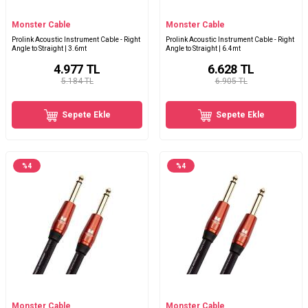
Monster Cable
Monster Cable
Prolink Acoustic Instrument Cable - Right
Prolink Acoustic Instrument Cable - Right
Angle to Straight | 3.6mt
Angle to Straight | 6.4mt
4.977
TL
6.628
TL
5.184 TL
6.905 TL
Sepete Ekle
Sepete Ekle
%
4
%
4
Monster Cable
Monster Cable