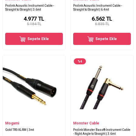
Prolink Acoustic Instrument Cable -
Prolink Acoustic Instrument Cable -
Straight to Straight | 3.6mt
Straight to Straight | 6.4mt
4.977
TL
6.562
TL
5.184 TL
6.835 TL
Sepete Ekle
Sepete Ekle
%
4
Mogami
Monster Cable
Gold TRS-XLRM | 3mt
Prolink Monster Bass® Instrument Cable
- Right Angle to Straight | 3.6mt