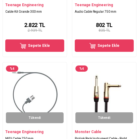
Teenage Engineering
Teenage Engineering
Cable Kit Grande 300 mm
Audio Cable Regular 750 mm
2.822
TL
802
TL
2.939 TL
835 TL
Sepete Ekle
Sepete Ekle
%
4
%
4
Tükendi
Tükendi
Teenage Engineering
Monster Cable
MIDI Cable 750 mm
Prolink Rock Instrument Cable - Right