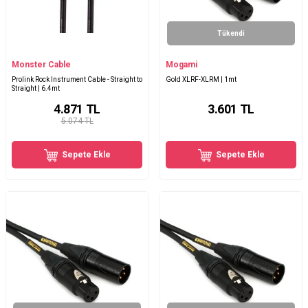
Tükendi
Monster Cable
Mogami
Prolink Rock Instrument Cable - Straight to
Gold XLRF-XLRM | 1mt
Straight | 6.4mt
4.871
TL
3.601
TL
5.074 TL
Sepete Ekle
Sepete Ekle