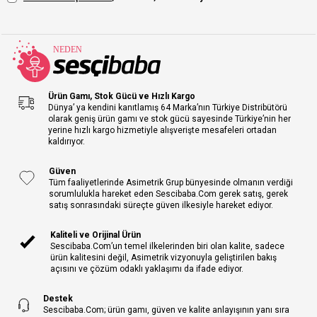
Ürün Gamı, Stok Gücü ve Hızlı Kargo
Dünya’ ya kendini kanıtlamış 64 Marka’nın Türkiye Distribütörü
olarak geniş ürün gamı ve stok gücü sayesinde Türkiye’nin her
yerine hızlı kargo hizmetiyle alışverişte mesafeleri ortadan
kaldırıyor.
Güven
Tüm faaliyetlerinde Asimetrik Grup bünyesinde olmanın verdiği
sorumlulukla hareket eden Sescibaba.Com gerek satış, gerek
satış sonrasındaki süreçte güven ilkesiyle hareket ediyor.
Kaliteli ve Orijinal Ürün
Sescibaba.Com’un temel ilkelerinden biri olan kalite, sadece
ürün kalitesini değil, Asimetrik vizyonuyla geliştirilen bakış
açısını ve çözüm odaklı yaklaşımı da ifade ediyor.
Destek
Sescibaba.Com; ürün gamı, güven ve kalite anlayışının yanı sıra