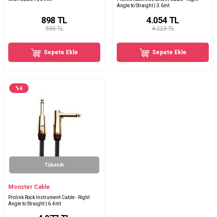
Angle to Straight | 3.6mt
898
TL
4.054
TL
935 TL
4.223 TL
Sepete Ekle
Sepete Ekle
%
4
Tükendi
Monster Cable
Prolink Rock Instrument Cable - Right
Angle to Straight | 6.4mt