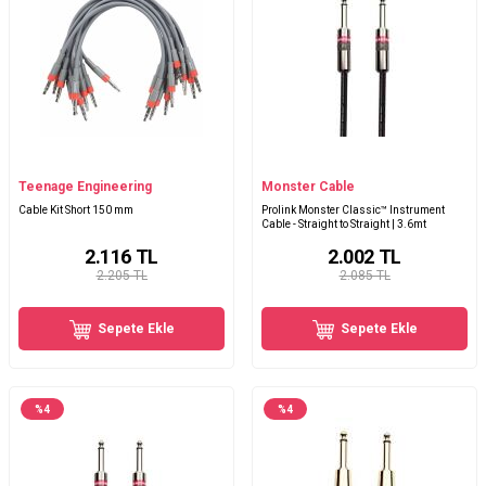
Teenage Engineering
Monster Cable
Cable Kit Short 150 mm
Prolink Monster Classic™ Instrument
Cable - Straight to Straight | 3.6mt
2.116
TL
2.002
TL
2.205 TL
2.085 TL
Sepete Ekle
Sepete Ekle
%
4
%
4