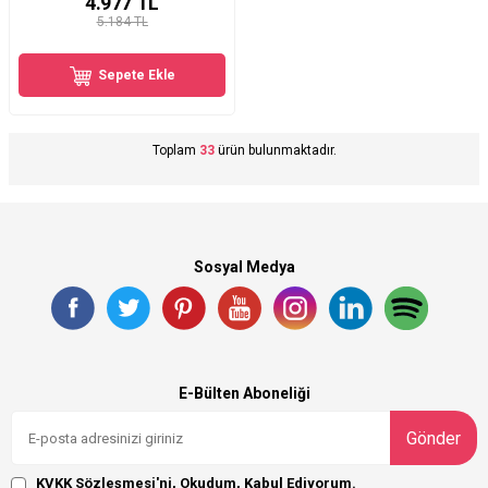
4.977
TL
5.184 TL
Sepete Ekle
Toplam
33
ürün bulunmaktadır.
Sosyal Medya
E-Bülten Aboneliği
Gönder
KVKK Sözleşmesi'ni
, Okudum, Kabul Ediyorum.