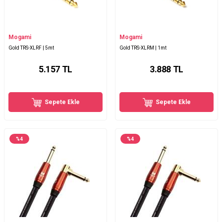
Mogami
Mogami
Gold TRS-XLRF | 5mt
Gold TRS-XLRM | 1mt
5.157
TL
3.888
TL
Sepete Ekle
Sepete Ekle
%
4
%
4