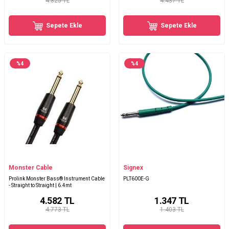
4.825 TL
4.437 TL
Sepete Ekle
Sepete Ekle
%
4
%
4
Monster Cable
Signex
Prolink Monster Bass® Instrument Cable
PLT600E-G
- Straight to Straight | 6.4mt
4.582
TL
1.347
TL
4.773 TL
1.403 TL