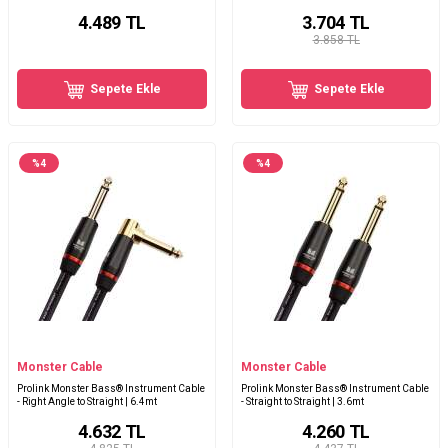
4.489
TL
3.704
TL
3.858 TL
Sepete Ekle
Sepete Ekle
%
4
%
4
Monster Cable
Monster Cable
Prolink Monster Bass® Instrument Cable
Prolink Monster Bass® Instrument Cable
- Right Angle to Straight | 6.4mt
- Straight to Straight | 3.6mt
4.632
TL
4.260
TL