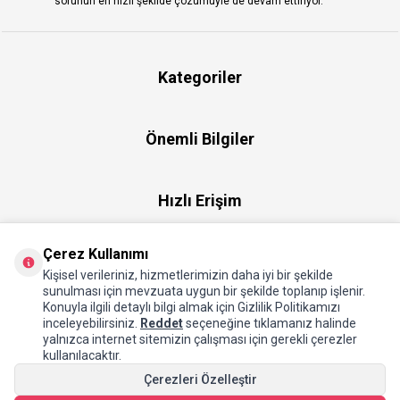
sorunun en hızlı şekilde çözümüyle de devam ettiriyor.
Kategoriler
Önemli Bilgiler
Hızlı Erişim
Çerez Kullanımı
Üye
Kişisel verileriniz, hizmetlerimizin daha iyi bir şekilde
sunulması için mevzuata uygun bir şekilde toplanıp işlenir.
Konuyla ilgili detaylı bilgi almak için Gizlilik Politikamızı
Hakkımızda
inceleyebilirsiniz.
Reddet
seçeneğine tıklamanız halinde
yalnızca internet sitemizin çalışması için gerekli çerezler
kullanılacaktır.
Çerezleri Özelleştir