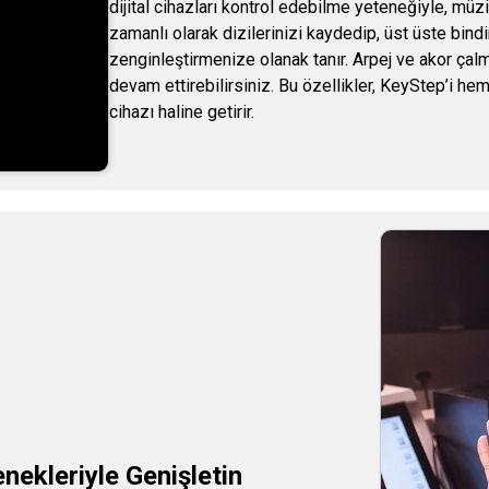
dijital cihazları kontrol edebilme yeteneğiyle, müz
zamanlı olarak dizilerinizi kaydedip, üst üste bin
zenginleştirmenize olanak tanır. Arpej ve akor çalm
devam ettirebilirsiniz. Bu özellikler, KeyStep’i he
cihazı haline getirir.
enekleriyle Genişletin