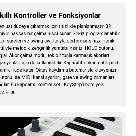
ıllı Kontroller ve Fonksiyonlar
n üst düzeye çıkarmak için titizlikle planlanmıştır. 32
ğiyle hassas bir çalma hissi sunar. Sekiz programlanabilir
pı süreleri ve swing ayarlarıyla performansınıza ritmik
stiliyle melodik zenginlik yaratabilirsiniz. HOLD butonu,
ğlar. Akor çalma modu, tek bir tuşla karmaşık akorları
syonları için de kullanılabilir. Kapasitif dokunmatik pitch
mik ifade katar. Oktav kaydırma butonlarıyla klavyenizi
 butonu ise MIDI kanal ayarları, gate ve swing zamanları
ğlar. Bu kapsamlı kontrol seti, KeyStep’i hem yeni
z kılar.