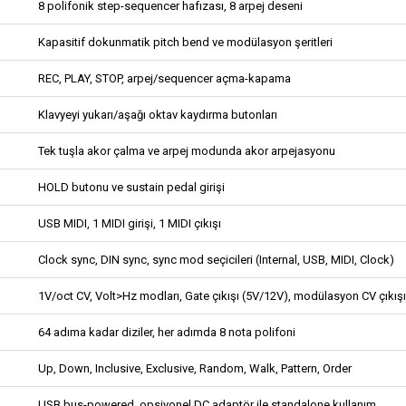
8 polifonik step-sequencer hafızası, 8 arpej deseni
Kapasitif dokunmatik pitch bend ve modülasyon şeritleri
REC, PLAY, STOP, arpej/sequencer açma-kapama
Klavyeyi yukarı/aşağı oktav kaydırma butonları
Tek tuşla akor çalma ve arpej modunda akor arpejasyonu
HOLD butonu ve sustain pedal girişi
USB MIDI, 1 MIDI girişi, 1 MIDI çıkışı
Clock sync, DIN sync, sync mod seçicileri (Internal, USB, MIDI, Clock)
1V/oct CV, Volt>Hz modları, Gate çıkışı (5V/12V), modülasyon CV çıkışı
64 adıma kadar diziler, her adımda 8 nota polifoni
Up, Down, Inclusive, Exclusive, Random, Walk, Pattern, Order
USB bus-powered, opsiyonel DC adaptör ile standalone kullanım