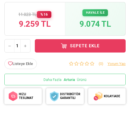
HAVALE İLE
11.023 TL
%16
9.259 TL
9.074 TL
SEPETE EKLE
Listeye Ekle
(0)
Yorum Yap
Daha Fazla
Arturia
Ürünü
HIZLI
DİSTRİBÜTÖR
KOLAY İADE
TESLİMAT
GARANTİLİ