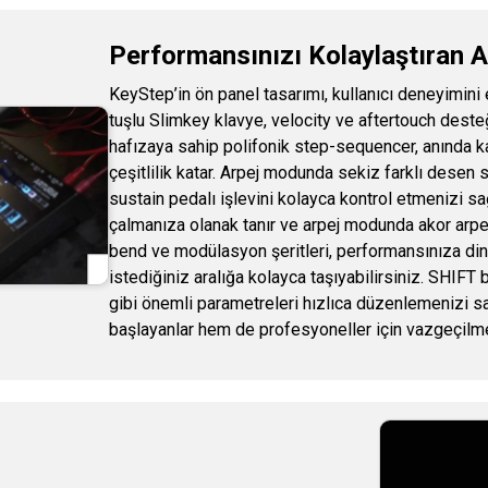
Performansınızı Kolaylaştıran Ak
KeyStep’in ön panel tasarımı, kullanıcı deneyimini e
tuşlu Slimkey klavye, velocity ve aftertouch deste
hafızaya sahip polifonik step-sequencer, anında ka
çeşitlilik katar. Arpej modunda sekiz farklı desen 
sustain pedalı işlevini kolayca kontrol etmenizi sa
çalmanıza olanak tanır ve arpej modunda akor arpeja
bend ve modülasyon şeritleri, performansınıza dina
istediğiniz aralığa kolayca taşıyabilirsiniz. SHIFT
gibi önemli parametreleri hızlıca düzenlemenizi sa
başlayanlar hem de profesyoneller için vazgeçilme