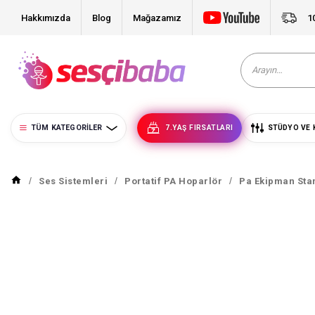
Hakkımızda
Blog
Mağazamız
1
TÜM KATEGORILER
7.YAŞ FIRSATLARI
STÜDYO VE 
Ses Sistemleri
Portatif PA Hoparlör
Pa Ekipman Sta