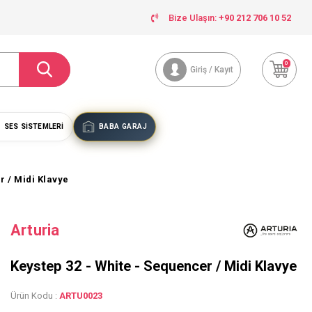
Bize Ulaşın:
+90 212 706 10 52
0
Giriş / Kayıt
SES SISTEMLERI
BABA GARAJ
r / Midi Klavye
Arturia
Keystep 32 - White - Sequencer / Midi Klavye
Ürün Kodu :
ARTU0023