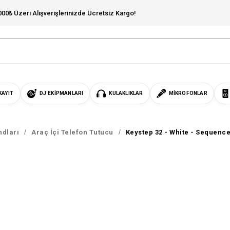
000₺ Üzeri Alışverişlerinizde Ücretsiz Kargo!
KAYIT
DJ EKIPMANLARI
KULAKLIKLAR
MIKROFONLAR
ndları
Araç İçi Telefon Tutucu
Keystep 32 - White - Sequence