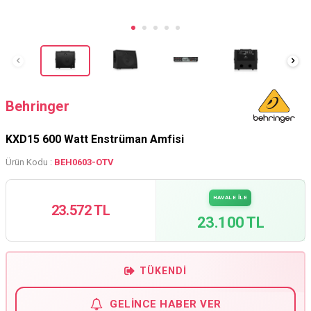
Behringer
KXD15 600 Watt Enstrüman Amfisi
Ürün Kodu :
BEH0603-OTV
HAVALE İLE
23.572 TL
23.100 TL
TÜKENDI
GELINCE HABER VER