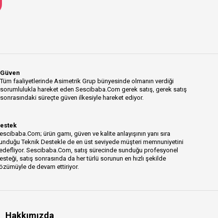
Güven
Tüm faaliyetlerinde Asimetrik Grup bünyesinde olmanın verdiği
sorumlulukla hareket eden Sescibaba.Com gerek satış, gerek satış
sonrasındaki süreçte güven ilkesiyle hareket ediyor.
estek
escibaba.Com; ürün gamı, güven ve kalite anlayışının yanı sıra
unduğu Teknik Destekle de en üst seviyede müşteri memnuniyetini
edefliyor. Sescibaba.Com, satış sürecinde sunduğu profesyonel
esteği, satış sonrasında da her türlü sorunun en hızlı şekilde
özümüyle de devam ettiriyor.
Hakkımızda