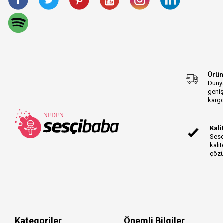
Ürün
Dünya
geniş
kargo
Kali
Sesc
kalit
çözü
Kategoriler
Önemli Bilgiler