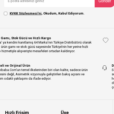
Gönder
KVKK Sözleşmesi'ni
, Okudum, Kabul Ediyorum.
 Gamı, Stok Gücü ve Hızlı Kargo
’ ya kendini kanıtlamış 64 Marka’nın Türkiye Distribütörü olarak
 ürün gamı ve stok gücü sayesinde Türkiye’nin her yerine hızlı
 hizmetiyle alışverişte mesafeleri ortadan kaldırıyor.
teli ve Orijinal Ürün
D
ibaba.Com’un temel ilkelerinden biri olan kalite, sadece ürün
S
esini değil, Asimetrik vizyonuyla geliştirilen bakış açısını ve
s
m odaklı yaklaşımı da ifade ediyor.
h
d
ç
Hızlı Erişim
Üye