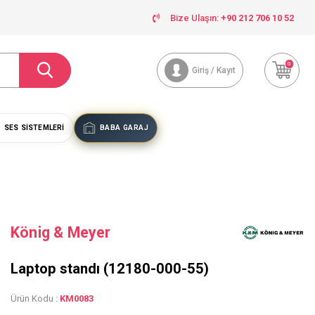
Bize Ulaşın:
+90 212 706 10 52
0
Giriş / Kayıt
SES SISTEMLERI
BABA GARAJ
König & Meyer
Laptop standı (12180-000-55)
Ürün Kodu :
KM0083