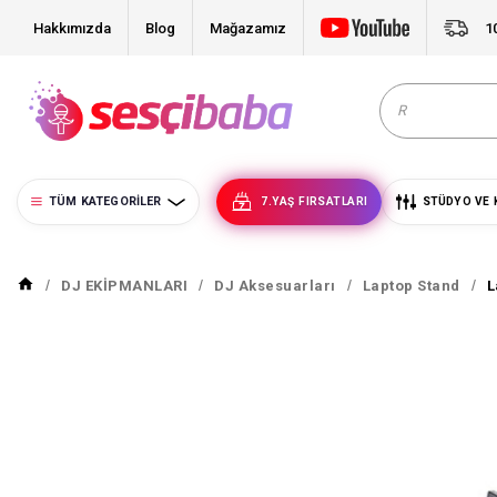
Hakkımızda
Blog
Mağazamız
1
TÜM KATEGORILER
7.YAŞ FIRSATLARI
STÜDYO VE 
DJ EKİPMANLARI
DJ Aksesuarları
Laptop Stand
L