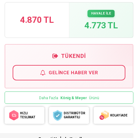
HAVALE İLE
4.870 TL
4.773 TL
TÜKENDI
GELINCE HABER VER
Daha Fazla
König & Meyer
Ürünü
HIZLI
DİSTRİBÜTÖR
KOLAY İADE
TESLİMAT
GARANTİLİ