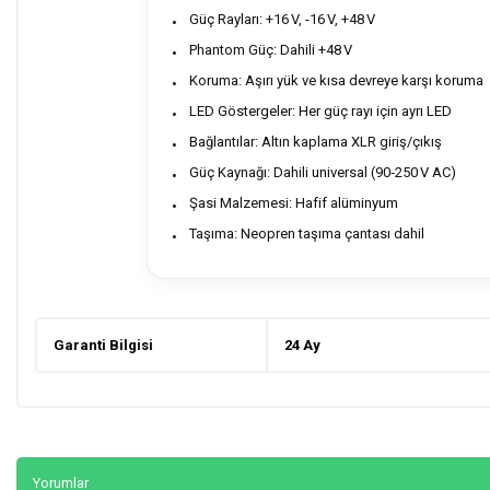
Güç Rayları: +16 V, -16 V, +48 V
Phantom Güç: Dahili +48 V
Koruma: Aşırı yük ve kısa devreye karşı koruma
LED Göstergeler: Her güç rayı için ayrı LED
Bağlantılar: Altın kaplama XLR giriş/çıkış
Güç Kaynağı: Dahili universal (90‑250 V AC)
Şasi Malzemesi: Hafif alüminyum
Taşıma: Neopren taşıma çantası dahil
Garanti Bilgisi
24 Ay
Yorumlar