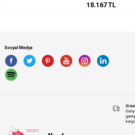
18.167
TL
Sosyal Medya
Ürün
Dünya
geniş
kargo