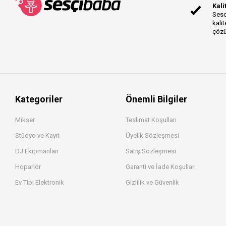
Kali
Sesc
kalit
çözü
Kategoriler
Önemli Bilgiler
Mikser
Teslimat Koşulları
Stüdyo ve Kayıt
Üyelik Sözleşmesi
DJ Ekipmanları
Satış Sözleşmesi
Hoparlör
Garanti ve İade Koşulları
Ev Tipi Elektronik
Gizlilik ve Güvenlik