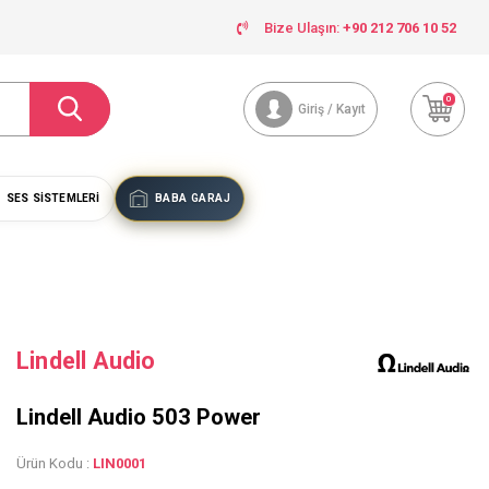
Bize Ulaşın:
+90 212 706 10 52
0
Giriş / Kayıt
SES SISTEMLERI
BABA GARAJ
Lindell Audio
Lindell Audio 503 Power
Ürün Kodu :
LIN0001