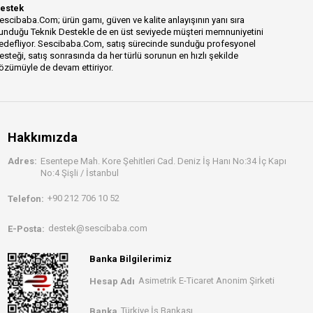
estek
escibaba.Com; ürün gamı, güven ve kalite anlayışının yanı sıra
unduğu Teknik Destekle de en üst seviyede müşteri memnuniyetini
edefliyor. Sescibaba.Com, satış sürecinde sunduğu profesyonel
esteği, satış sonrasında da her türlü sorunun en hızlı şekilde
özümüyle de devam ettiriyor.
Hakkımızda
Adres:
Esentepe Mah. Kore Şehitleri Cad. Deniz İş Hanı No:34 İç Kapı
No:4 Şişli / İstanbul
+90 212 706 10 52
Telefon:
destek@sescibaba.com
E-Posta:
Banka Bilgilerimiz
Asimetrik E-Ticaret Anonim Şirketi
Hesap Adı
Türkiye İş Bankası
Banka