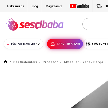
Hakkımızda
Blog
Mağazamız
1
TÜM KATEGORILER
7.YAŞ FIRSATLARI
STÜDYO VE 
Ses Sistemleri
Prosesör
Aksesuar - Yedek Parça