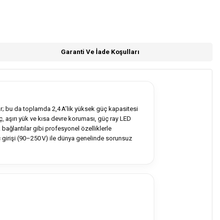
Garanti Ve İade Koşulları
r; bu da toplamda 2,4 A’lik yüksek güç kapasitesi
, aşırı yük ve kısa devre koruması, güç ray LED
bağlantılar gibi profesyonel özelliklerle
ç girişi (90–250 V) ile dünya genelinde sorunsuz