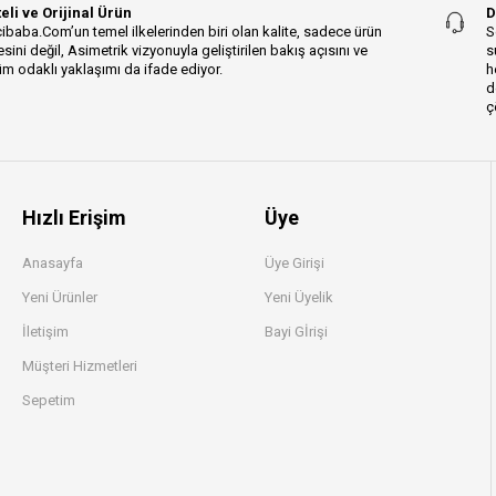
teli ve Orijinal Ürün
D
ibaba.Com’un temel ilkelerinden biri olan kalite, sadece ürün
S
esini değil, Asimetrik vizyonuyla geliştirilen bakış açısını ve
s
m odaklı yaklaşımı da ifade ediyor.
h
d
ç
Hızlı Erişim
Üye
Anasayfa
Üye Girişi
Yeni Ürünler
Yeni Üyelik
İletişim
Bayi Gİrişi
Müşteri Hizmetleri
Sepetim