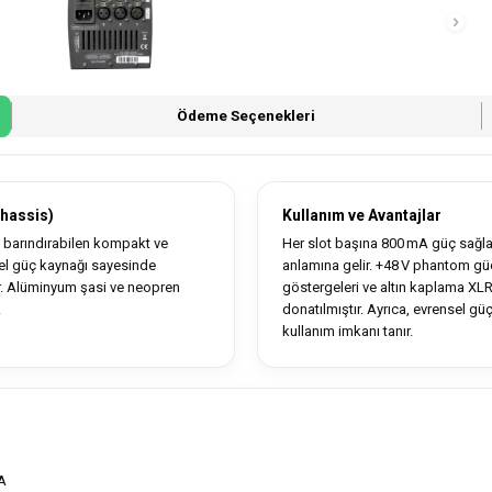
Ödeme Seçenekleri
Chassis)
Kullanım ve Avantajlar
 barındırabilen kompakt ve
Her slot başına 800 mA güç sağla
sel güç kaynağı sayesinde
anlamına gelir. +48 V phantom güç
lar. Alüminyum şasi ve neopren
göstergeleri ve altın kaplama XLR 
.
donatılmıştır. Ayrıca, evrensel gü
kullanım imkanı tanır.
A