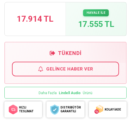
HAVALE İLE
17.914 TL
17.555 TL
TÜKENDI
GELINCE HABER VER
Daha Fazla
Lindell Audio
Ürünü
HIZLI
DİSTRİBÜTÖR
KOLAY İADE
TESLİMAT
GARANTİLİ