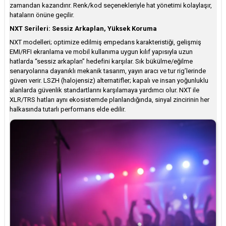
zamandan kazandırır. Renk/kod seçenekleriyle hat yönetimi kolaylaşır,
hataların önüne geçilir.
NXT Serileri: Sessiz Arkaplan, Yüksek Koruma
NXT modelleri; optimize edilmiş empedans karakteristiği, gelişmiş
EMI/RFI ekranlama ve mobil kullanıma uygun kılıf yapısıyla uzun
hatlarda “sessiz arkaplan” hedefini karşılar. Sık bükülme/eğilme
senaryolarına dayanıklı mekanik tasarım, yayın aracı ve tur rig’lerinde
güven verir. LSZH (halojensiz) alternatifler; kapalı ve insan yoğunluklu
alanlarda güvenlik standartlarını karşılamaya yardımcı olur. NXT ile
XLR/TRS hatları aynı ekosistemde planlandığında, sinyal zincirinin her
halkasında tutarlı performans elde edilir.