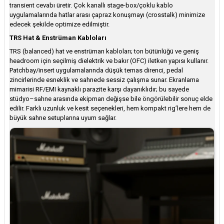
transient cevabı üretir. Çok kanallı stage-box/çoklu kablo
uygulamalarında hatlar arası çapraz konuşmayı (crosstalk) minimize
edecek şekilde optimize edilmiştir.
TRS Hat & Enstrüman Kabloları
TRS (balanced) hat ve enstrüman kabloları; ton bütünlüğü ve geniş
headroom için seçilmiş dielektrik ve bakır (OFC) iletken yapısı kullanır.
Patchbay/insert uygulamalarında düşük temas direnci, pedal
zincirlerinde esneklik ve sahnede sessiz çalışma sunar. Ekranlama
mimarisi RF/EMI kaynaklı parazite karşı dayanıklıdır; bu sayede
stüdyo–sahne arasında ekipman değişse bile öngörülebilir sonuç elde
edilir. Farklı uzunluk ve kesit seçenekleri, hem kompakt rig’lere hem de
büyük sahne setuplarına uyum sağlar.