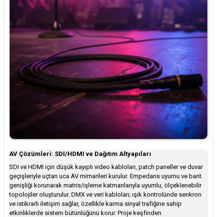
AV Çözümleri: SDI/HDMI ve Dağıtım Altyapıları
SDI ve HDMI için düşük kayıplı video kabloları, patch paneller ve duvar
geçişleriyle uçtan uca AV mimarileri kurulur. Empedans uyumu ve bant
genişliği korunarak matris/işleme katmanlarıyla uyumlu, ölçeklenebilir
topolojiler oluşturulur. DMX ve veri kabloları; ışık kontrolünde senkron
ve istikrarlı iletişim sağlar, özellikle karma sinyal trafiğine sahip
etkinliklerde sistem bütünlüğünü korur. Proje keşfinden