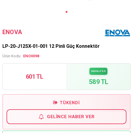
ENOVA
LP-20-J12SX-01-001 12 Pinli Güç Konnektör
Ürün Kodu :
ENO0098
HAVALE İLE
601 TL
589 TL
TÜKENDI
GELINCE HABER VER