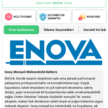
Daha Fazla
ENOVA
Ürünü
DİSTRİBÜTÖR
HIZLI TESLİMAT
KOLAY İADE
GARANTİLİ
Ürün Açıklaması
Ödeme Seçenekleri
Garanti Ve İade 
İsveç Menşeli Mühendislik Kültürü
ENOVA, Nordik tasarım disiplininin yalın ama yüksek performanslı
yaklaşımını profesyonel kablo ve konnektörlerine taşır. Düşük
kapasitans, tutarlı empedans ve çok katmanlı ekranlama; sahne,
stüdyo, yayın ve kurumsal AV kurulumlarında netlik ve tekrarlanabilirlik
sağlar. Üretim felsefesi “sahada ölçülebilir sonuçlar”dır: sessiz
arkaplan, mekan fark etmeksizin stabil sinyal ve yoğun kullanıma uygun
mekanik dayanım. İsveç menşeli bu mühendislik; tur koşullarına, sık