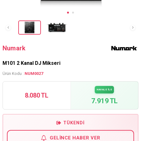
Numark
M101 2 Kanal DJ Mikseri
Ürün Kodu :
NUM0027
HAVALE İLE
8.080 TL
7.919 TL
TÜKENDI
GELINCE HABER VER