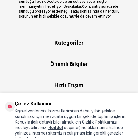
sunduğu Teknik Destekle de en üst seviyede müşteri
memnuniyetini hedefliyor. Sescibaba.Com, satış sürecinde
sunduğu profesyonel desteği, satış sonrasında da her türlü
sorunun en hızlı şekilde çözümüyle de devam ettiriyor.
Kategoriler
Önemli Bilgiler
Hızlı Erişim
Çerez Kullanımı
Üye
Kişisel verileriniz, hizmetlerimizin daha iyi bir şekilde
sunulması için mevzuata uygun bir şekilde toplanıp işlenir.
Konuyla ilgili detaylı bilgi almak için Gizlilik Politikamızı
Hakkımızda
inceleyebilirsiniz.
Reddet
seçeneğine tıklamanız halinde
yalnızca internet sitemizin çalışması için gerekli çerezler