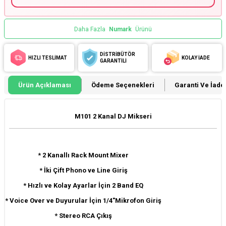
Daha Fazla
Numark
Ürünü
DİSTRİBÜTÖR
HIZLI TESLİMAT
KOLAY İADE
GARANTİLİ
Ürün Açıklaması
Ödeme Seçenekleri
Garanti Ve İade 
M101 2 Kanal DJ Mikseri
* 2 Kanallı Rack Mount Mixer
* İki Çift Phono ve Line Giriş
* Hızlı ve Kolay Ayarlar İçin 2 Band EQ
* Voice Over ve Duyurular İçin 1/4"Mikrofon Giriş
* Stereo RCA Çıkış