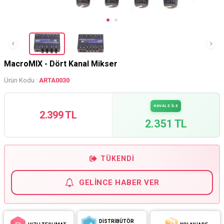
MacroMIX - Dört Kanal Mikser
Ürün Kodu :
ARTA0030
HAVALE İLE
2.399 TL
2.351 TL
TÜKENDI
GELINCE HABER VER
DİSTRİBÜTÖR