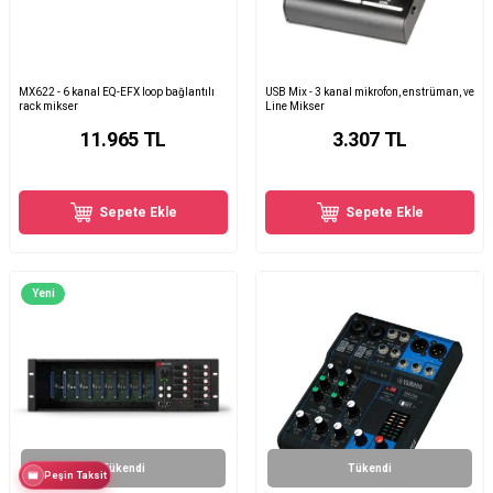
MX622 - 6 kanal EQ-EFX loop bağlantılı
USB Mix - 3 kanal mikrofon, enstrüman, ve
rack mikser
Line Mikser
11.965
TL
3.307
TL
Sepete Ekle
Sepete Ekle
Yeni
Tükendi
Tükendi
Peşin Taksit