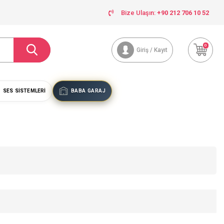
Bize Ulaşın:
+90 212 706 10 52
0
Giriş / Kayıt
SES SISTEMLERI
BABA GARAJ