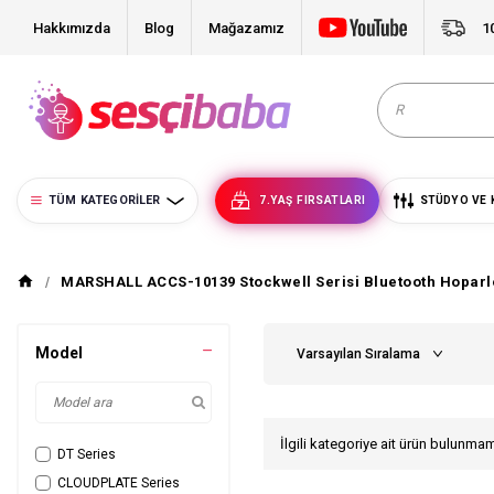
Hakkımızda
Blog
Mağazamız
1
TÜM KATEGORILER
7.YAŞ FIRSATLARI
STÜDYO VE 
MARSHALL ACCS-10139 Stockwell Serisi Bluetooth Hoparl
Model
İlgili kategoriye ait ürün bulunma
DT Series
CLOUDPLATE Series