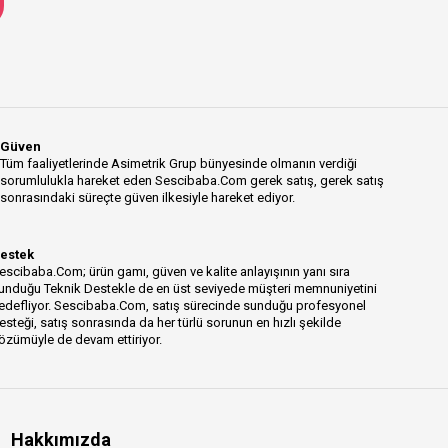
Güven
Tüm faaliyetlerinde Asimetrik Grup bünyesinde olmanın verdiği
sorumlulukla hareket eden Sescibaba.Com gerek satış, gerek satış
sonrasındaki süreçte güven ilkesiyle hareket ediyor.
estek
escibaba.Com; ürün gamı, güven ve kalite anlayışının yanı sıra
unduğu Teknik Destekle de en üst seviyede müşteri memnuniyetini
edefliyor. Sescibaba.Com, satış sürecinde sunduğu profesyonel
esteği, satış sonrasında da her türlü sorunun en hızlı şekilde
özümüyle de devam ettiriyor.
Hakkımızda