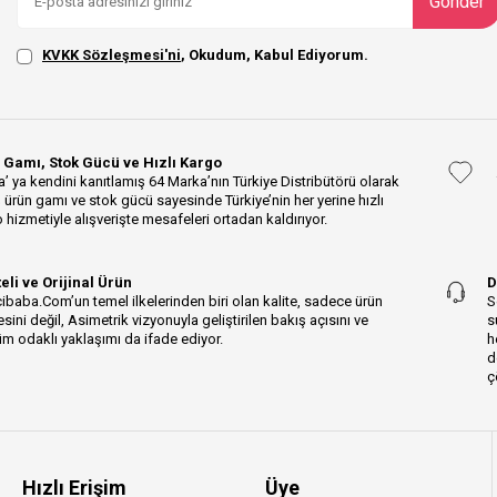
Gönder
KVKK Sözleşmesi'ni
, Okudum, Kabul Ediyorum.
 Gamı, Stok Gücü ve Hızlı Kargo
’ ya kendini kanıtlamış 64 Marka’nın Türkiye Distribütörü olarak
 ürün gamı ve stok gücü sayesinde Türkiye’nin her yerine hızlı
 hizmetiyle alışverişte mesafeleri ortadan kaldırıyor.
teli ve Orijinal Ürün
D
ibaba.Com’un temel ilkelerinden biri olan kalite, sadece ürün
S
esini değil, Asimetrik vizyonuyla geliştirilen bakış açısını ve
s
m odaklı yaklaşımı da ifade ediyor.
h
d
ç
Hızlı Erişim
Üye