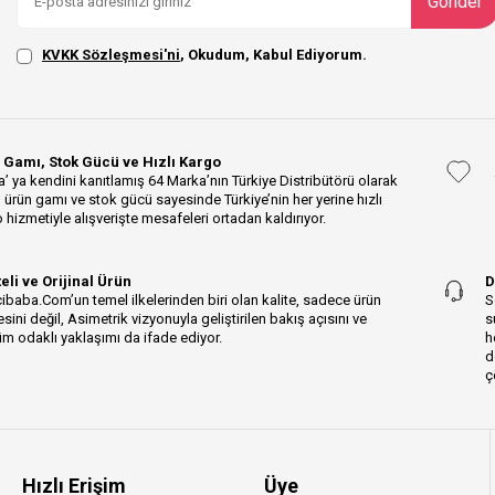
Gönder
KVKK Sözleşmesi'ni
, Okudum, Kabul Ediyorum.
 Gamı, Stok Gücü ve Hızlı Kargo
’ ya kendini kanıtlamış 64 Marka’nın Türkiye Distribütörü olarak
 ürün gamı ve stok gücü sayesinde Türkiye’nin her yerine hızlı
 hizmetiyle alışverişte mesafeleri ortadan kaldırıyor.
teli ve Orijinal Ürün
D
ibaba.Com’un temel ilkelerinden biri olan kalite, sadece ürün
S
esini değil, Asimetrik vizyonuyla geliştirilen bakış açısını ve
s
m odaklı yaklaşımı da ifade ediyor.
h
d
ç
Hızlı Erişim
Üye