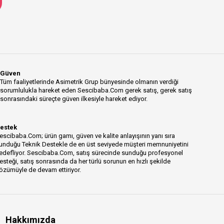
Güven
Tüm faaliyetlerinde Asimetrik Grup bünyesinde olmanın verdiği
sorumlulukla hareket eden Sescibaba.Com gerek satış, gerek satış
sonrasındaki süreçte güven ilkesiyle hareket ediyor.
estek
escibaba.Com; ürün gamı, güven ve kalite anlayışının yanı sıra
unduğu Teknik Destekle de en üst seviyede müşteri memnuniyetini
edefliyor. Sescibaba.Com, satış sürecinde sunduğu profesyonel
esteği, satış sonrasında da her türlü sorunun en hızlı şekilde
özümüyle de devam ettiriyor.
Hakkımızda