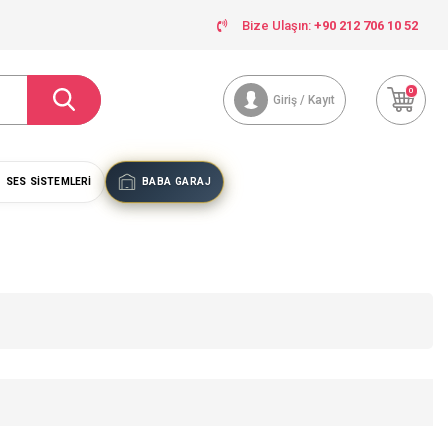
Bize Ulaşın:
+90 212 706 10 52
0
Giriş / Kayıt
SES SISTEMLERI
BABA GARAJ