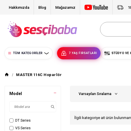
Hakkımızda
Blog
Mağazamız
1
TÜM KATEGORILER
7.YAŞ FIRSATLARI
STÜDYO VE 
MASTER 116C Hoparlör
Model
İlgili kategoriye ait ürün bulunma
DT Series
VS Series