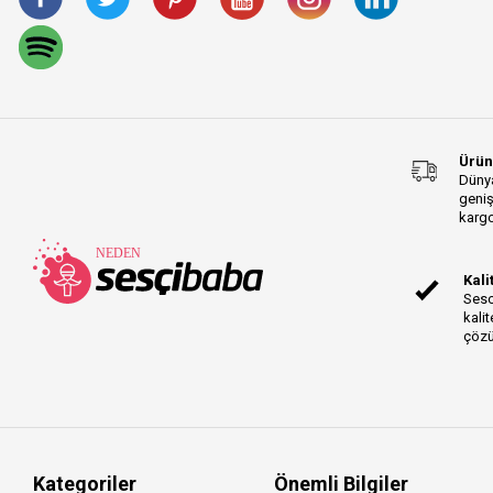
CLASSIC Series
ST Speaker Series
Prolink Acoustic
Instrument Series
GO:KEYS Series
GMP Series
Ürün
CA-X Series
Dünya
geniş
AIRCOM Series
kargo
Knob Cap Series
CPP Series
Kali
Akai MPK Mini Series
Sesc
kalit
AudioBox Series
çözü
Amber Series
K5 Series
CR4 Series
Rok-It Series
CW Series
Kategoriler
Önemli Bilgiler
Mobile Wallet Slim Series