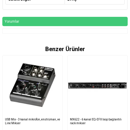
Yorumlar
Benzer Ürünler
USB Mix - 3 kanal mikrofon, enstrüman, ve
MX622 - 6 kanal EQ-EFX loop bağlantılı
Line Mikser
rack mikser