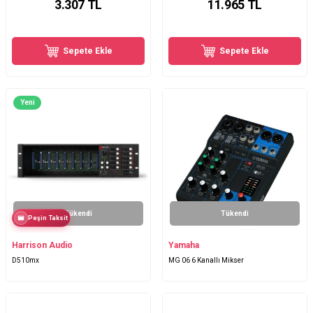
3.307
TL
11.965
TL
Sepete Ekle
Sepete Ekle
Yeni
Tükendi
Tükendi
Peşin Taksit
Harrison Audio
Yamaha
D510mx
MG 06 6 Kanallı Mikser