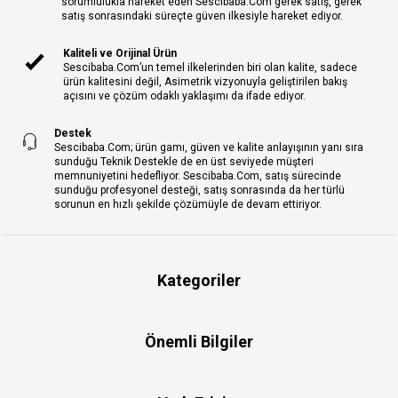
sorumlulukla hareket eden Sescibaba.Com gerek satış, gerek
satış sonrasındaki süreçte güven ilkesiyle hareket ediyor.
Kaliteli ve Orijinal Ürün
Sescibaba.Com’un temel ilkelerinden biri olan kalite, sadece
ürün kalitesini değil, Asimetrik vizyonuyla geliştirilen bakış
açısını ve çözüm odaklı yaklaşımı da ifade ediyor.
Destek
Sescibaba.Com; ürün gamı, güven ve kalite anlayışının yanı sıra
sunduğu Teknik Destekle de en üst seviyede müşteri
memnuniyetini hedefliyor. Sescibaba.Com, satış sürecinde
sunduğu profesyonel desteği, satış sonrasında da her türlü
sorunun en hızlı şekilde çözümüyle de devam ettiriyor.
Kategoriler
Önemli Bilgiler