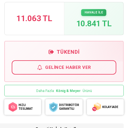
HAVALE İLE
11.063 TL
10.841 TL
TÜKENDI
GELINCE HABER VER
Daha Fazla
König & Meyer
Ürünü
HIZLI
DİSTRİBÜTÖR
KOLAY İADE
TESLİMAT
GARANTİLİ