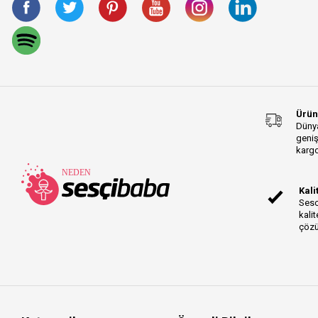
Ürün
Dünya
geniş
kargo
Kali
Sesc
kalit
çözü