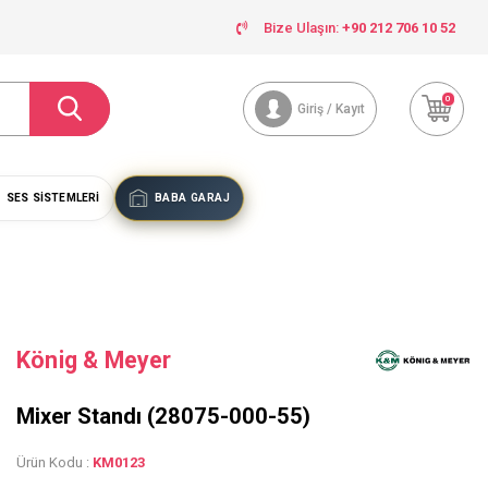
Bize Ulaşın:
+90 212 706 10 52
0
Giriş / Kayıt
SES SISTEMLERI
BABA GARAJ
König & Meyer
Mixer Standı (28075-000-55)
Ürün Kodu :
KM0123