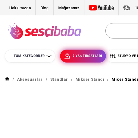
Hakkımızda
Blog
Mağazamız
1
TÜM KATEGORILER
7.YAŞ FIRSATLARI
STÜDYO VE 
Aksesuarlar
Standlar
Mikser Standı
Mixer Standı