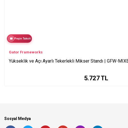
Peşin Taksit
Gator Frameworks
Yükseklik ve Açı Ayarlı Tekerlekli Mikser Standı | GFW-M
5.727
TL
Sosyal Medya