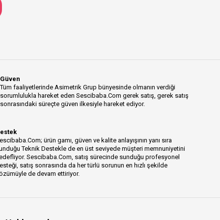
Güven
Tüm faaliyetlerinde Asimetrik Grup bünyesinde olmanın verdiği
sorumlulukla hareket eden Sescibaba.Com gerek satış, gerek satış
sonrasındaki süreçte güven ilkesiyle hareket ediyor.
estek
escibaba.Com; ürün gamı, güven ve kalite anlayışının yanı sıra
unduğu Teknik Destekle de en üst seviyede müşteri memnuniyetini
edefliyor. Sescibaba.Com, satış sürecinde sunduğu profesyonel
esteği, satış sonrasında da her türlü sorunun en hızlı şekilde
özümüyle de devam ettiriyor.