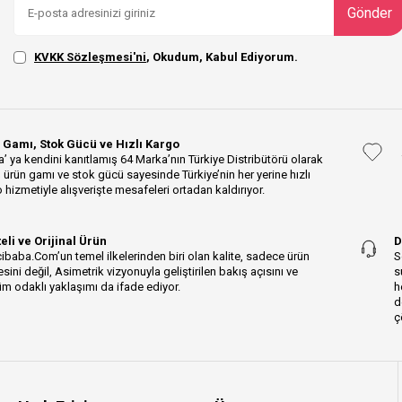
Gönder
KVKK Sözleşmesi'ni
, Okudum, Kabul Ediyorum.
 Gamı, Stok Gücü ve Hızlı Kargo
’ ya kendini kanıtlamış 64 Marka’nın Türkiye Distribütörü olarak
 ürün gamı ve stok gücü sayesinde Türkiye’nin her yerine hızlı
 hizmetiyle alışverişte mesafeleri ortadan kaldırıyor.
teli ve Orijinal Ürün
D
ibaba.Com’un temel ilkelerinden biri olan kalite, sadece ürün
S
esini değil, Asimetrik vizyonuyla geliştirilen bakış açısını ve
s
m odaklı yaklaşımı da ifade ediyor.
h
d
ç