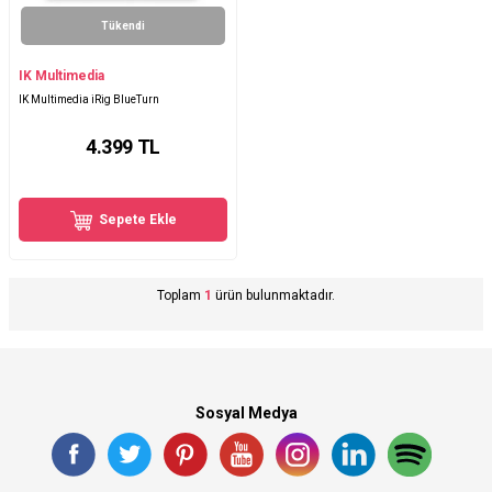
Tükendi
IK Multimedia
IK Multimedia iRig BlueTurn
4.399
TL
Sepete Ekle
Toplam
1
ürün bulunmaktadır.
Sosyal Medya