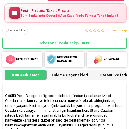
Peşin Fiyatına Taksit Fırsatı
Tüm Bankalarda Geçerli 6 Aya Kadar Vade Farksız Taksit İmkanı!
Listeye Ekle
(0)
Yorum Yap
Daha Fazla
PeakDesign
Ürünü
DİSTRİBÜTÖR
HIZLI TESLİMAT
KOLAY İADE
GARANTİLİ
Ürün Açıklaması
Ödeme Seçenekleri
Garanti Ve İade 
Ödüllü Peak Design softgoods ekibi tarafından tasarlanan Mobil
Cüzdan, cüzdanınızı ve telefonunuzu manyetik olarak birleştirirken,
onsuz yaşamak istemeyeceğiniz parlak bir yardımcı program ekler.İnce
Cüzdan kart taşıyan minimalistler için hazırlanırken, Stand Cüzdan
isteğe bağlı tamamen ayarlanabilir bir kickstand, telefonunuzu
kahvenize karşı gelişigüzel bir şekilde desteklemek zorunda
kalmayacağınızdan emin olun. Dayanıklı% 100 geri dönüştürülmüş