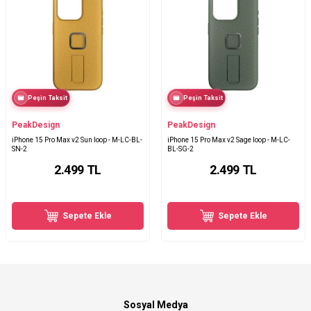
Peşin Taksit
Peşin Taksit
PeakDesign
PeakDesign
iPhone 15 Pro Max v2 Sun loop - M-LC-BL-
iPhone 15 Pro Max v2 Sage loop - M-LC-
SN-2
BL-SG-2
2.499
TL
2.499
TL
Sepete Ekle
Sepete Ekle
Sosyal Medya