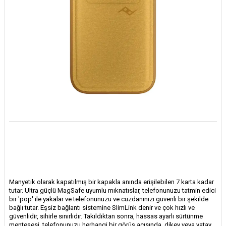
Manyetik olarak kapatılmış bir kapakla anında erişilebilen 7 karta kadar
tutar. Ultra güçlü MagSafe uyumlu mıknatıslar, telefonunuzu tatmin edici
bir 'pop' ile yakalar ve telefonunuzu ve cüzdanınızı güvenli bir şekilde
bağlı tutar. Eşsiz bağlantı sistemine SlimLink denir ve çok hızlı ve
güvenlidir, sihirle sınırlıdır. Takıldıktan sonra, hassas ayarlı sürtünme
menteşesi, telefonunuzu herhangi bir görüş açısında, dikey veya yatay