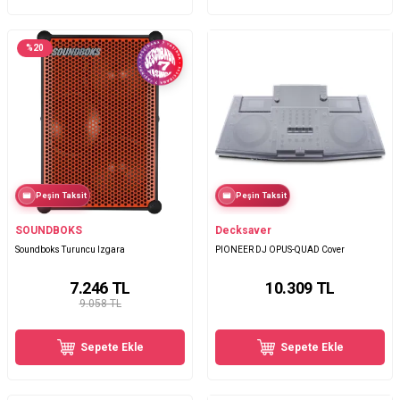
%
20
Peşin Taksit
Peşin Taksit
SOUNDBOKS
Decksaver
Soundboks Turuncu Izgara
PIONEER DJ OPUS-QUAD Cover
7.246
TL
10.309
TL
9.058 TL
Sepete Ekle
Sepete Ekle