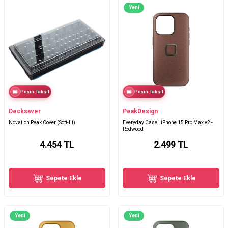
Yeni
Peşin Taksit
Peşin Taksit
Decksaver
PeakDesign
Novation Peak Cover (Soft-fit)
Everyday Case | iPhone 15 Pro Max v2 -
Redwood
4.454
TL
2.499
TL
Sepete Ekle
Sepete Ekle
Yeni
Yeni