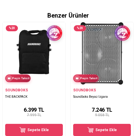
Benzer Ürünler
%
20
%
20
Peşin Taksit
Peşin Taksit
SOUNDBOKS
SOUNDBOKS
THE BACKPACK
Soundboks Beyaz Izgara
6.399
TL
7.246
TL
7.999 TL
9.058 TL
Sepete Ekle
Sepete Ekle