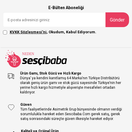
E-Bülten Aboneliği
Gönder
KVKK Sözleşmesi'ni
, Okudum, Kabul Ediyorum.
Ürün Gamı, Stok Gücü ve Hızlı Kargo
Dünya’ ya kendini kanıtlamış 64 Marka’nın Türkiye Distribütörü
olarak geniş ürün gamı ve stok gücü sayesinde Türkiye’nin her
yerine hızlı kargo hizmetiyle alışverişte mesafeleri ortadan
kaldırıyor.
Güven
Tüm faaliyetlerinde Asimetrik Grup bünyesinde olmanın verdiği
sorumlulukla hareket eden Sescibaba.Com gerek satış, gerek
satış sonrasındaki süreçte güven ilkesiyle hareket ediyor.
Kaliteli ve Orijinal Ürün