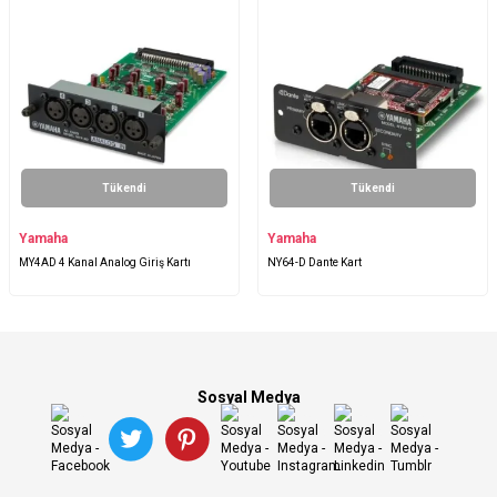
Tükendi
Tükendi
Yamaha
Yamaha
MY4AD 4 Kanal Analog Giriş Kartı
NY64-D Dante Kart
Sosyal Medya