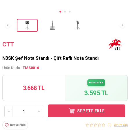
CTT
N3SK Şef Nota Standı - Çift Raflı Nota Standı
Ürün Kodu :
TMS0016
HAVALE İLE
3.668 TL
3.595 TL
SEPETE EKLE
Listeye Ekle
(0)
Yorum Yap