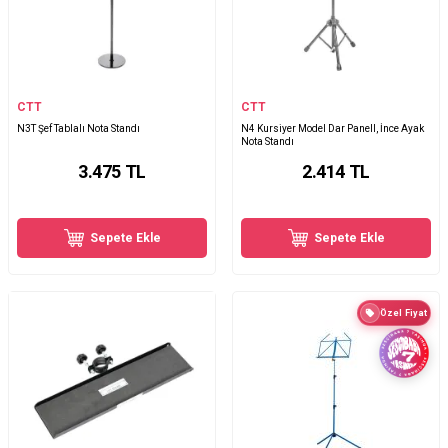
CTT
CTT
N3T Şef Tablalı Nota Standı
N4 Kursiyer Model Dar Panell, İnce Ayak
Nota Standı
3.475
TL
2.414
TL
Sepete Ekle
Sepete Ekle
Özel Fiyat