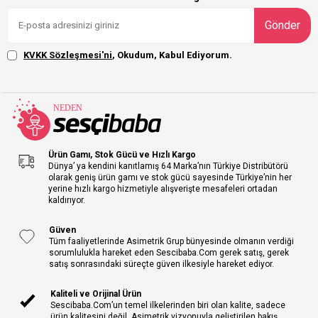
Gönder
KVKK Sözleşmesi'ni
, Okudum, Kabul Ediyorum.
Ürün Gamı, Stok Gücü ve Hızlı Kargo
Dünya’ ya kendini kanıtlamış 64 Marka’nın Türkiye Distribütörü
olarak geniş ürün gamı ve stok gücü sayesinde Türkiye’nin her
yerine hızlı kargo hizmetiyle alışverişte mesafeleri ortadan
kaldırıyor.
Güven
Tüm faaliyetlerinde Asimetrik Grup bünyesinde olmanın verdiği
sorumlulukla hareket eden Sescibaba.Com gerek satış, gerek
satış sonrasındaki süreçte güven ilkesiyle hareket ediyor.
Kaliteli ve Orijinal Ürün
Sescibaba.Com’un temel ilkelerinden biri olan kalite, sadece
ürün kalitesini değil, Asimetrik vizyonuyla geliştirilen bakış