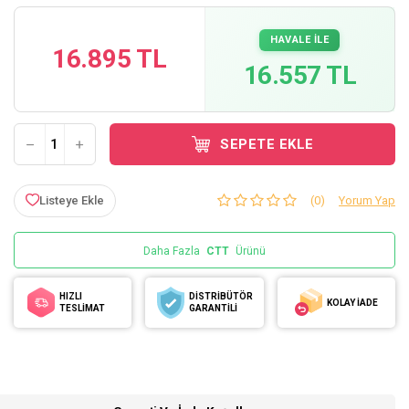
HAVALE İLE
16.895 TL
16.557 TL
SEPETE EKLE
Listeye Ekle
(0)
Yorum Yap
Daha Fazla
CTT
Ürünü
HIZLI
DİSTRİBÜTÖR
KOLAY İADE
TESLİMAT
GARANTİLİ