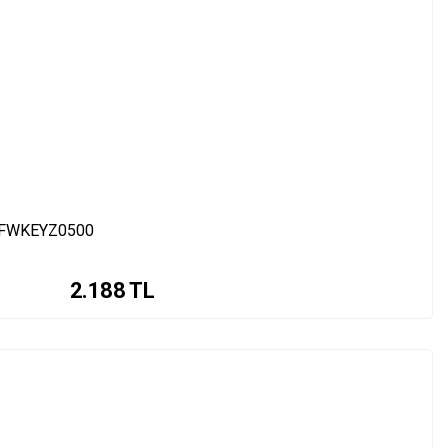
 GFWKEYZ0500
2.188
TL