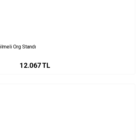
ölmeli Org Standı
12.067
TL