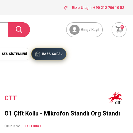
Bize Ulaşın:
+90 212 706 10 52
0
Giriş / Kayıt
SES SISTEMLERI
BABA GARAJ
CTT
O1 Çift Kollu - Mikrofon Standlı Org Standı
Ürün Kodu :
CTT0047