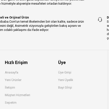
 hizmetiyle alışverişte mesafeleri ortadan kaldırıyor.
teli ve Orijinal Ürün
D
ibaba.Com’un temel ilkelerinden biri olan kalite, sadece ürün
S
esini değil, Asimetrik vizyonuyla geliştirilen bakış açısını ve
s
m odaklı yaklaşımı da ifade ediyor.
h
d
ç
Hızlı Erişim
Üye
Anasayfa
Üye Girişi
Yeni Ürünler
Yeni Üyelik
İletişim
Bayi Gİrişi
Müşteri Hizmetleri
Sepetim