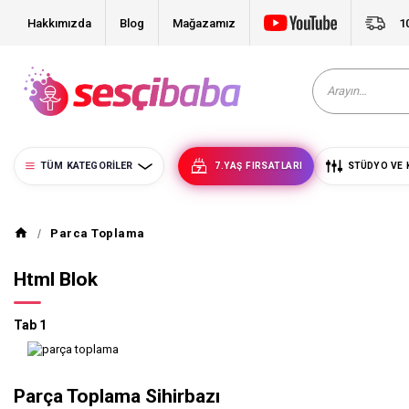
Hakkımızda
Blog
Mağazamız
1
TÜM KATEGORILER
7.YAŞ FIRSATLARI
STÜDYO VE 
Parca Toplama
Html Blok
Tab 1
Parça Toplama Sihirbazı