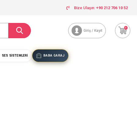
Bize Ulaşın:
+90 212 706 10 52
0
Giriş / Kayıt
SES SISTEMLERI
BABA GARAJ