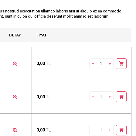
is nostrud exercitation ullamco laboris nisi ut aliquip ex ea commodo
t, sunt in culpa qui officia deserunt mollit anim id est laborum.
DETAY
FIYAT
0,00
TL
0,00
TL
0,00
TL