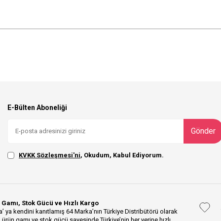
E-Bülten Aboneliği
Gönder
KVKK Sözleşmesi'ni
, Okudum, Kabul Ediyorum.
 Gamı, Stok Gücü ve Hızlı Kargo
’ ya kendini kanıtlamış 64 Marka’nın Türkiye Distribütörü olarak
 ürün gamı ve stok gücü sayesinde Türkiye’nin her yerine hızlı