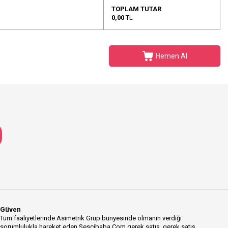
TOPLAM TUTAR
0,00
TL
Hemen Al
Güven
Tüm faaliyetlerinde Asimetrik Grup bünyesinde olmanın verdiği
sorumlulukla hareket eden Sescibaba.Com gerek satış, gerek satış