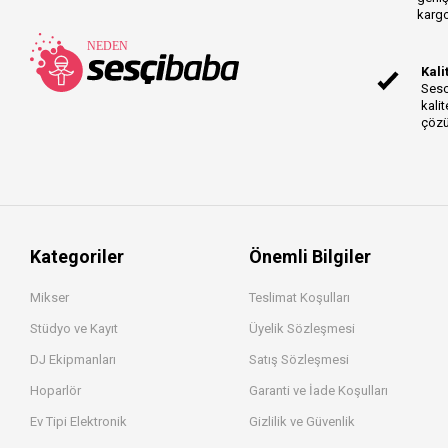
kargo
Kali
Sesc
kalit
çözü
Kategoriler
Önemli Bilgiler
Mikser
Teslimat Koşulları
Stüdyo ve Kayıt
Üyelik Sözleşmesi
DJ Ekipmanları
Satış Sözleşmesi
Hoparlör
Garanti ve İade Koşulları
Ev Tipi Elektronik
Gizlilik ve Güvenlik