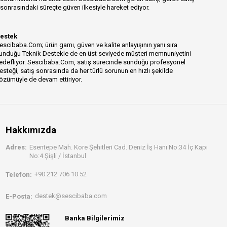
sonrasındaki süreçte güven ilkesiyle hareket ediyor.
estek
escibaba.Com; ürün gamı, güven ve kalite anlayışının yanı sıra
unduğu Teknik Destekle de en üst seviyede müşteri memnuniyetini
edefliyor. Sescibaba.Com, satış sürecinde sunduğu profesyonel
esteği, satış sonrasında da her türlü sorunun en hızlı şekilde
özümüyle de devam ettiriyor.
Hakkımızda
Adres:
Esentepe Mah. Kore Şehitleri Cad. Deniz İş Hanı No:34 İç Kapı
No:4 Şişli / İstanbul
+90 212 706 10 52
Telefon:
destek@sescibaba.com
E-Posta:
Banka Bilgilerimiz