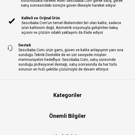
sorumlulukla hareket eden Sescibaba.Com gerek satış, gerek
satış sonrasındaki süreçte güven ilkesiyle hareket ediyor.
Kaliteli ve Orijinal Ürün
Sescibaba.Com’un temel ilkelerinden biri olan kalite, sadece
ürün kalitesini değil, Asimetrik vizyonuyla geliştirilen bakış
açısını ve çözüm odaklı yaklaşımı da ifade ediyor.
Destek
Sescibaba.Com; ürün gamı, güven ve kalite anlayışının yanı sıra
sunduğu Teknik Destekle de en üst seviyede müşteri
memnuniyetini hedefliyor. Sescibaba.Com, satış sürecinde
sunduğu profesyonel desteği, satış sonrasında da her türlü
sorunun en hızlı şekilde çözümüyle de devam ettiriyor.
Kategoriler
Önemli Bilgiler