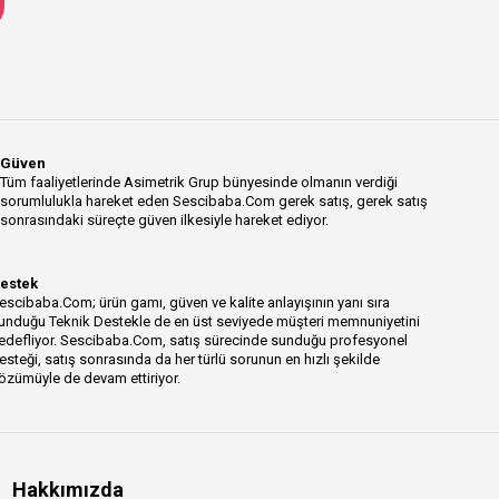
Güven
Tüm faaliyetlerinde Asimetrik Grup bünyesinde olmanın verdiği
sorumlulukla hareket eden Sescibaba.Com gerek satış, gerek satış
sonrasındaki süreçte güven ilkesiyle hareket ediyor.
estek
escibaba.Com; ürün gamı, güven ve kalite anlayışının yanı sıra
unduğu Teknik Destekle de en üst seviyede müşteri memnuniyetini
edefliyor. Sescibaba.Com, satış sürecinde sunduğu profesyonel
esteği, satış sonrasında da her türlü sorunun en hızlı şekilde
özümüyle de devam ettiriyor.
Hakkımızda