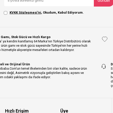
Gönder
KVKK Sözleşmesi'ni
, Okudum, Kabul Ediyorum.
 Gamı, Stok Gücü ve Hızlı Kargo
’ ya kendini kanıtlamış 64 Marka’nın Türkiye Distribütörü olarak
 ürün gamı ve stok gücü sayesinde Türkiye’nin her yerine hızlı
 hizmetiyle alışverişte mesafeleri ortadan kaldırıyor.
teli ve Orijinal Ürün
D
ibaba.Com’un temel ilkelerinden biri olan kalite, sadece ürün
S
esini değil, Asimetrik vizyonuyla geliştirilen bakış açısını ve
s
m odaklı yaklaşımı da ifade ediyor.
h
d
ç
Hızlı Erişim
Üye