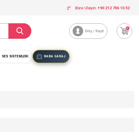
Bize Ulaşın:
+90 212 706 10 52
0
Giriş / Kayıt
SES SISTEMLERI
BABA GARAJ