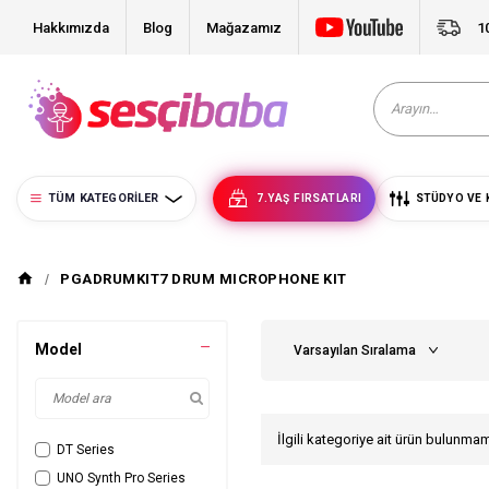
Hakkımızda
Blog
Mağazamız
1
TÜM KATEGORILER
7.YAŞ FIRSATLARI
STÜDYO VE 
PGADRUMKIT7 DRUM MICROPHONE KIT
Model
İlgili kategoriye ait ürün bulunma
DT Series
UNO Synth Pro Series