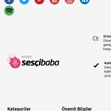
EW-DP Series
iRig Pro Duo Series
LCD-XC Series
Prolink Acoustic
Instrument Series
Gold TRS-TRS Series
Ürün
O4 Series
Dünya
geniş
LCD-X Series
kargo
LCD-2 Series
Prolink Rock Instrument
Kali
Series
Sesc
Prolink Akustik
kalit
Enstrüman Series
çözü
WA-47jr Series
MMX Series
K2 Series
Major Series
Laptop Series
Kategoriler
Önemli Bilgiler