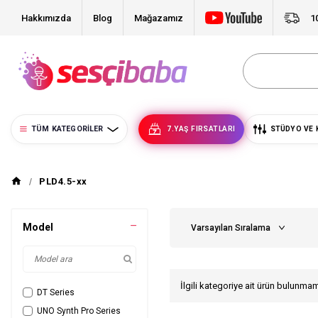
Hakkımızda
Blog
Mağazamız
1
TÜM KATEGORILER
7.YAŞ FIRSATLARI
STÜDYO VE 
PLD4.5-xx
Model
İlgili kategoriye ait ürün bulunma
DT Series
UNO Synth Pro Series