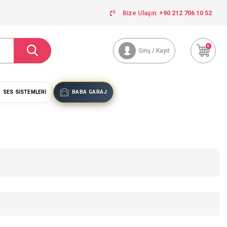
Bize Ulaşın:
+90 212 706 10 52
0
Giriş / Kayıt
SES SISTEMLERI
BABA GARAJ