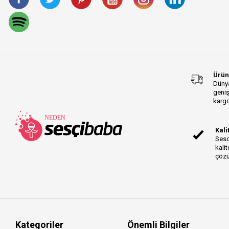
EW-DP Series
iRig Pro Duo Series
LCD-XC Series
Prolink Acoustic
Instrument Series
Gold TRS-TRS Series
Ürün
O4 Series
Dünya
geniş
LCD-X Series
kargo
LCD-2 Series
Prolink Rock Instrument
Kali
Series
Sesc
Prolink Akustik
kalit
Enstrüman Series
çözü
WA-47jr Series
MMX Series
K2 Series
Major Series
Laptop Series
Kategoriler
Önemli Bilgiler