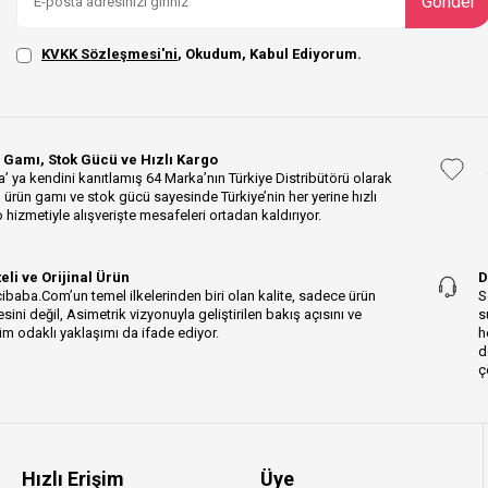
Gönder
KVKK Sözleşmesi'ni
, Okudum, Kabul Ediyorum.
 Gamı, Stok Gücü ve Hızlı Kargo
’ ya kendini kanıtlamış 64 Marka’nın Türkiye Distribütörü olarak
 ürün gamı ve stok gücü sayesinde Türkiye’nin her yerine hızlı
 hizmetiyle alışverişte mesafeleri ortadan kaldırıyor.
teli ve Orijinal Ürün
D
ibaba.Com’un temel ilkelerinden biri olan kalite, sadece ürün
S
esini değil, Asimetrik vizyonuyla geliştirilen bakış açısını ve
s
m odaklı yaklaşımı da ifade ediyor.
h
d
ç
Hızlı Erişim
Üye