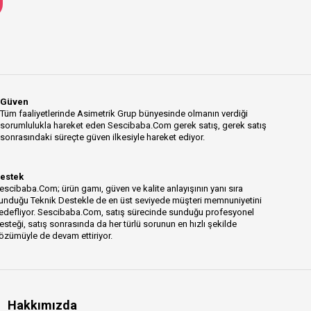
Güven
Tüm faaliyetlerinde Asimetrik Grup bünyesinde olmanın verdiği
sorumlulukla hareket eden Sescibaba.Com gerek satış, gerek satış
sonrasındaki süreçte güven ilkesiyle hareket ediyor.
estek
escibaba.Com; ürün gamı, güven ve kalite anlayışının yanı sıra
unduğu Teknik Destekle de en üst seviyede müşteri memnuniyetini
edefliyor. Sescibaba.Com, satış sürecinde sunduğu profesyonel
esteği, satış sonrasında da her türlü sorunun en hızlı şekilde
özümüyle de devam ettiriyor.
Hakkımızda