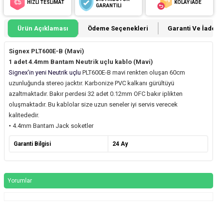
HIZLI TESLİMAT
KOLAY İADE
GARANTİLİ
Ürün Açıklaması
Ödeme Seçenekleri
Garanti Ve İade 
Signex
PLT600E-B (Mavi)
1 adet 4.4mm Bantam Neutrik uçlu kablo (Mavi)
Signex'in yeni Neutrik uçlu
PLT600E-B mavi renkten oluşan 60cm
uzunluğunda stereo jacktır. Karbonize PVC kalkanı gürültüyü
azaltmaktadır. Bakır perdesi 32 adet 0.12mm OFC bakır iplikten
oluşmaktadır. Bu kablolar size uzun seneler iyi servis verecek
kalitededir.
• 4.4mm Bantam Jack soketler
Garanti Bilgisi
24 Ay
Yorumlar