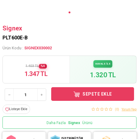
Signex
PLT600E-B
Ürün Kodu :
SIGNEX030002
HAVALE İLE
1.403 TL
%4
1.347 TL
1.320 TL
SEPETE EKLE
Listeye Ekle
(0)
Yorum Yap
Daha Fazla
Signex
Ürünü
DİSTRİBÜTÖR