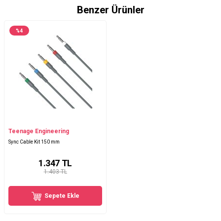
Benzer Ürünler
%
4
Teenage Engineering
Sync Cable Kit 150 mm
1.347
TL
1.403 TL
Sepete Ekle