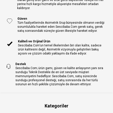
olarak geniş ürün gamı ve stok gücü sayesinde Türkiye’nin her
yerine hızlı kargo hizmetiyle alışverişte mesafeleri ortadan
kaldırıyor.
Güven
Tüm faaliyetlerinde Asimetrik Grup bünyesinde olmanın verdiği
sorumlulukla hareket eden Sescibaba.Com gerek satış, gerek
satış sonrasındaki süreçte güven ilkesiyle hareket ediyor.
Kaliteli ve Orijinal Ürün
Sescibaba.Com’un temel ilkelerinden biri olan kalite, sadece
ürün kalitesini değil, Asimetrik vizyonuyla geliştirilen bakış
açısını ve çözüm odaklı yaklaşımı da ifade ediyor.
Destek
Sescibaba.Com; ürün gamı, güven ve kalite anlayışının yanı sıra
sunduğu Teknik Destekle de en üst seviyede müşteri
memnuniyetini hedefliyor. Sescibaba.Com, satış sürecinde
sunduğu profesyonel desteği, satış sonrasında da her türlü
sorunun en hızlı şekilde çözümüyle de devam ettiriyor.
Kategoriler