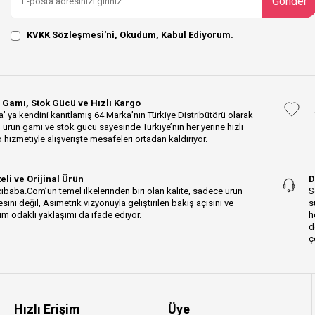
Gönder
KVKK Sözleşmesi'ni
, Okudum, Kabul Ediyorum.
 Gamı, Stok Gücü ve Hızlı Kargo
’ ya kendini kanıtlamış 64 Marka’nın Türkiye Distribütörü olarak
 ürün gamı ve stok gücü sayesinde Türkiye’nin her yerine hızlı
 hizmetiyle alışverişte mesafeleri ortadan kaldırıyor.
teli ve Orijinal Ürün
D
ibaba.Com’un temel ilkelerinden biri olan kalite, sadece ürün
S
esini değil, Asimetrik vizyonuyla geliştirilen bakış açısını ve
s
m odaklı yaklaşımı da ifade ediyor.
h
d
ç
Hızlı Erişim
Üye