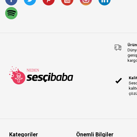
RCA (M) XLR Series
DZR Series
PATCH Series
NX Series
M60 Series
Ürün
CPP Series
Dünya
geniş
WA-87jr Series
kargo
StudioLive AR Series
TT Series
Kali
Taşıma Series
Sesc
Total Series
kalit
çözü
iRig Mic Cast Series
CA-X Series
Tekerlekli Series
Native Instruments
Traktor Series
COLOUR Series
Kategoriler
Önemli Bilgiler