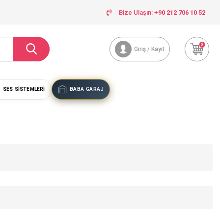
Bize Ulaşın:
+90 212 706 10 52
0
Giriş / Kayıt
SES SISTEMLERI
BABA GARAJ