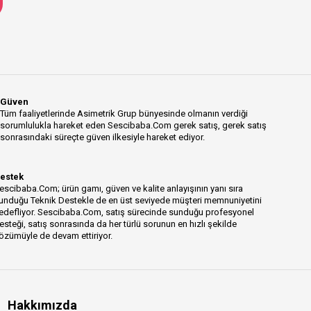
Güven
Tüm faaliyetlerinde Asimetrik Grup bünyesinde olmanın verdiği
sorumlulukla hareket eden Sescibaba.Com gerek satış, gerek satış
sonrasındaki süreçte güven ilkesiyle hareket ediyor.
estek
escibaba.Com; ürün gamı, güven ve kalite anlayışının yanı sıra
unduğu Teknik Destekle de en üst seviyede müşteri memnuniyetini
edefliyor. Sescibaba.Com, satış sürecinde sunduğu profesyonel
esteği, satış sonrasında da her türlü sorunun en hızlı şekilde
özümüyle de devam ettiriyor.
Hakkımızda