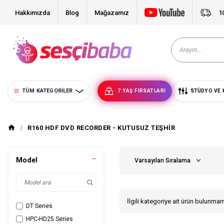
Hakkımızda
Blog
Mağazamız
1
TÜM KATEGORILER
7.YAŞ FIRSATLARI
STÜDYO VE 
R160 HDF DVD RECORDER - KUTUSUZ TEŞHİR
Model
İlgili kategoriye ait ürün bulunma
DT Series
HPC-HD25 Series