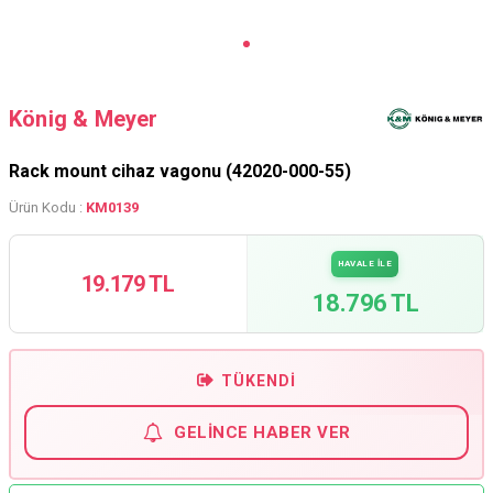
König & Meyer
Rack mount cihaz vagonu (42020-000-55)
Ürün Kodu :
KM0139
HAVALE İLE
19.179 TL
18.796 TL
TÜKENDI
GELINCE HABER VER