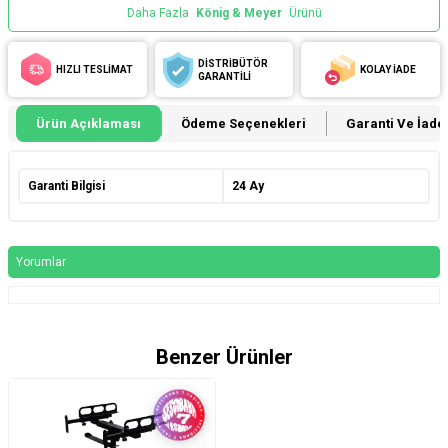
Daha Fazla
König & Meyer
Ürünü
DİSTRİBÜTÖR
HIZLI TESLİMAT
KOLAY İADE
GARANTİLİ
Ürün Açıklaması
Ödeme Seçenekleri
Garanti Ve İade 
Garanti Bilgisi
24 Ay
Yorumlar
Benzer Ürünler