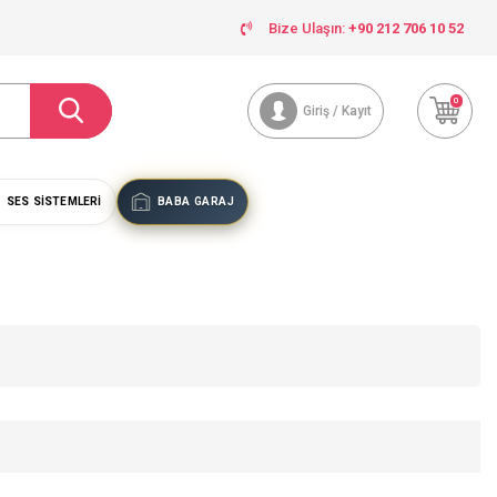
Bize Ulaşın:
+90 212 706 10 52
0
Giriş / Kayıt
SES SISTEMLERI
BABA GARAJ