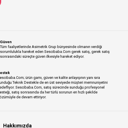
Güven
Tüm faaliyetlerinde Asimetrik Grup bünyesinde olmanın verdiği
sorumlulukla hareket eden Sescibaba.Com gerek satış, gerek satış
sonrasındaki süreçte güven ilkesiyle hareket ediyor.
estek
escibaba.Com; ürün gamı, güven ve kalite anlayışının yanı sıra
unduğu Teknik Destekle de en üst seviyede müşteri memnuniyetini
edefliyor. Sescibaba.Com, satış sürecinde sunduğu profesyonel
esteği, satış sonrasında da her türlü sorunun en hızlı şekilde
özümüyle de devam ettiriyor.
Hakkımızda