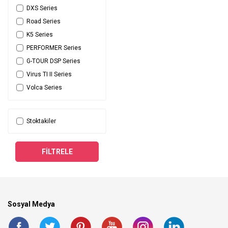
DXS Series
Road Series
K5 Series
PERFORMER Series
G-TOUR DSP Series
Virus TI II Series
Volca Series
Launch Series
Sudio V3 Series
Stoktakiler
EVOX Series
Sudio F5 Series
FILTRELE
Rokit Series
Overhead Series
AIR XD Series
HE1000 Series
Sosyal Medya
Sudio F5 PRO Series
AlphaTheta, Pioneer DJ
Series