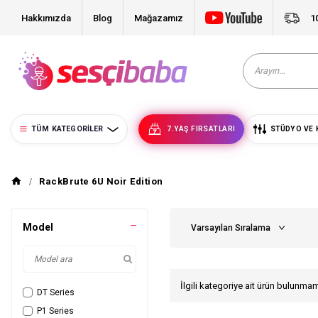
Hakkımızda
Blog
Mağazamız
1
TÜM KATEGORILER
7.YAŞ FIRSATLARI
STÜDYO VE 
RackBrute 6U Noir Edition
Model
İlgili kategoriye ait ürün bulunma
DT Series
P1 Series