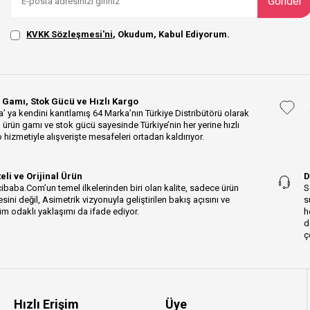
Gönder
KVKK Sözleşmesi'ni
, Okudum, Kabul Ediyorum.
 Gamı, Stok Gücü ve Hızlı Kargo
’ ya kendini kanıtlamış 64 Marka’nın Türkiye Distribütörü olarak
 ürün gamı ve stok gücü sayesinde Türkiye’nin her yerine hızlı
 hizmetiyle alışverişte mesafeleri ortadan kaldırıyor.
teli ve Orijinal Ürün
D
ibaba.Com’un temel ilkelerinden biri olan kalite, sadece ürün
S
esini değil, Asimetrik vizyonuyla geliştirilen bakış açısını ve
s
m odaklı yaklaşımı da ifade ediyor.
h
d
ç
Hızlı Erişim
Üye