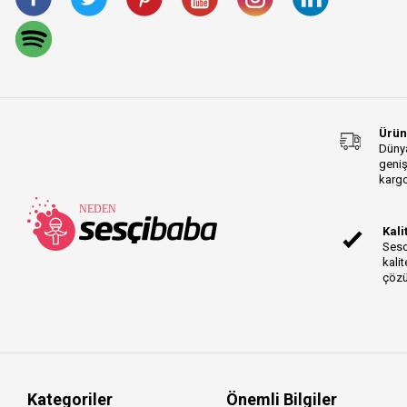
Gold TRS-TRS Series
P2 Series
Flight Series
CA-X Series
Sudio R3 Series
Ürün
Sudio T3 Series
Dünya
geniş
Sudio A1 Pro Series
kargo
SHAPE Series
Mic Series
Kali
EVO Series
Sesc
Native Instruments
kalit
Traktor Series
çözü
Rok-It Series
Knob Cap Series
Mobile Wallet Slim Series
K2 Series
AstroLab Stage Series
Kategoriler
Önemli Bilgiler