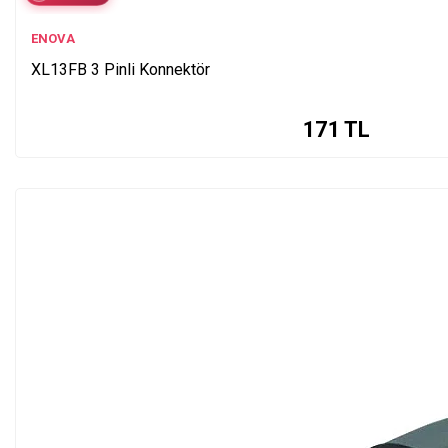
ENOVA
XL13FB 3 Pinli Konnektör
171
TL