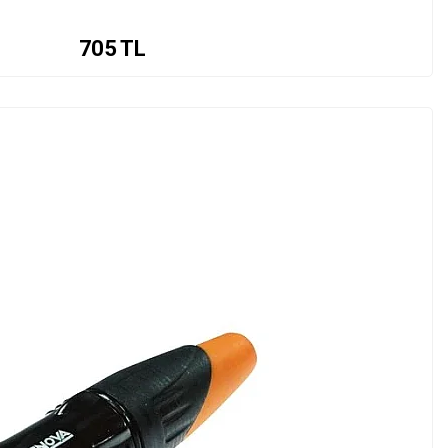
705
TL