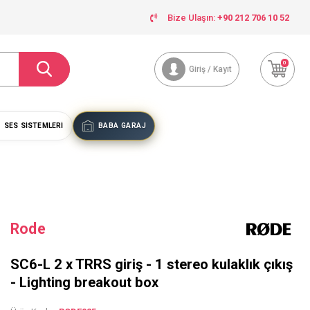
Bize Ulaşın:
+90 212 706 10 52
0
Giriş / Kayıt
SES SISTEMLERI
BABA GARAJ
Rode
SC6-L 2 x TRRS giriş - 1 stereo kulaklık çıkış
- Lighting breakout box