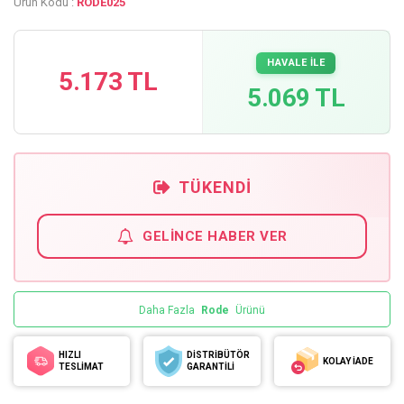
Ürün Kodu :
RODE025
HAVALE İLE
5.173 TL
5.069 TL
TÜKENDI
GELINCE HABER VER
Daha Fazla
Rode
Ürünü
HIZLI
DİSTRİBÜTÖR
KOLAY İADE
TESLİMAT
GARANTİLİ