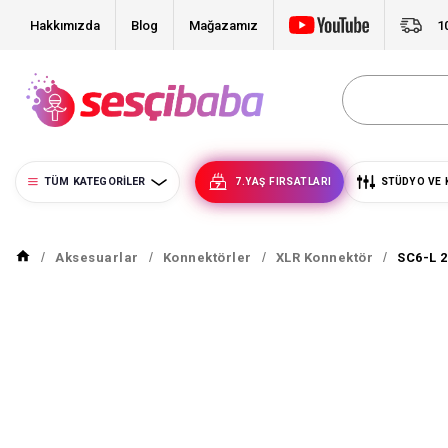
Hakkımızda
Blog
Mağazamız
1
TÜM KATEGORILER
7.YAŞ FIRSATLARI
STÜDYO VE 
Aksesuarlar
Konnektörler
XLR Konnektör
SC6-L 2