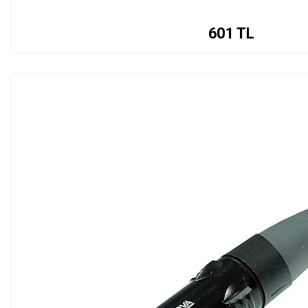
601
TL