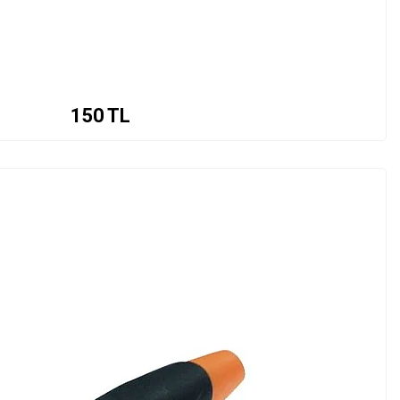
150
TL