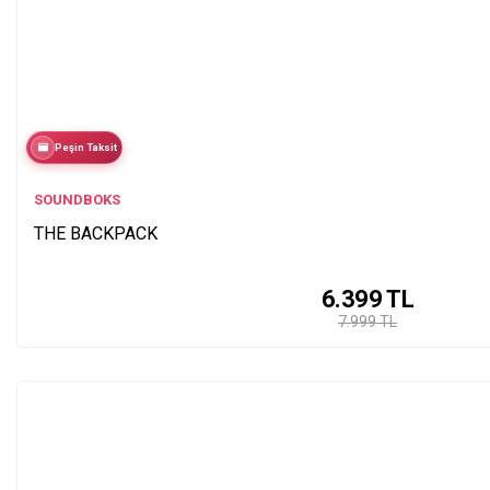
Peşin Taksit
SOUNDBOKS
THE BACKPACK
6.399
TL
7.999 TL