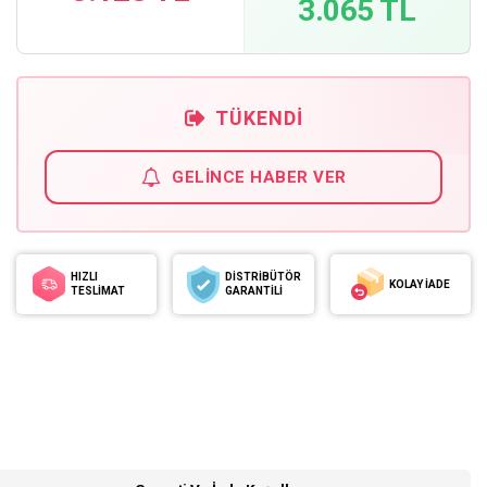
3.065 TL
TÜKENDI
GELINCE HABER VER
HIZLI
DİSTRİBÜTÖR
KOLAY İADE
TESLİMAT
GARANTİLİ