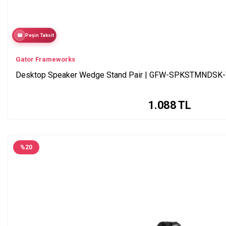
Peşin Taksit
Gator Frameworks
Desktop Speaker Wedge Stand Pair | GFW-SPKSTMNDSK
1.088
TL
%
20