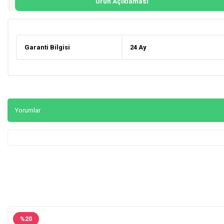
Ürün Açıklaması
Garanti Bilgisi
24 Ay
Yorumlar
%
20