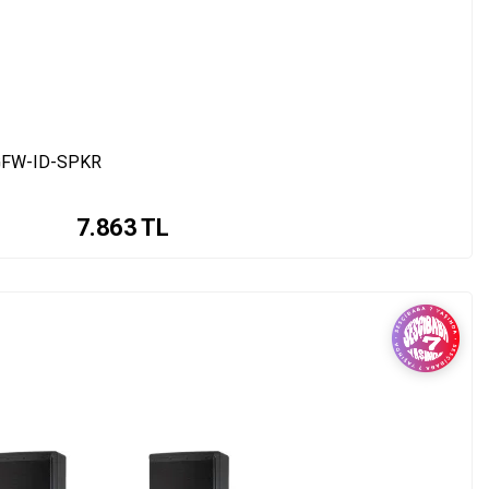
| GFW-ID-SPKR
7.863
TL