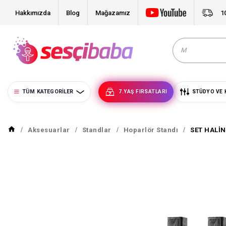
Hakkımızda
Blog
Mağazamız
1
TÜM KATEGORILER
7.YAŞ FIRSATLARI
STÜDYO VE 
Aksesuarlar
Standlar
Hoparlör Standı
SET HALİ