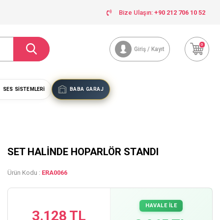
Bize Ulaşın:
+90 212 706 10 52
0
Giriş / Kayıt
SES SISTEMLERI
BABA GARAJ
SET HALİNDE HOPARLÖR STANDI
Ürün Kodu :
ERA0066
HAVALE İLE
3.128 TL