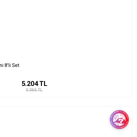
 8'li Set
5.204
TL
5.365 TL