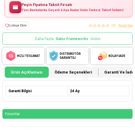
Peşin Fiyatına Taksit Fırsatı
Tüm Bankalarda Geçerli 6 Aya Kadar Vade Farksız Taksit İmkanı!
Listeye Ekle
(0)
Yorum Yap
Daha Fazla
Gator Frameworks
Ürünü
DİSTRİBÜTÖR
HIZLI TESLİMAT
KOLAY İADE
GARANTİLİ
Ürün Açıklaması
Ödeme Seçenekleri
Garanti Ve İade 
Garanti Bilgisi
24 Ay
Yorumlar