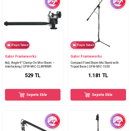
Peşin Taksit
Peşin Taksit
Gator Frameworks
Gator Frameworks
Adj. Angle 9" Clamp-On Mini Boom –
Compact Fixed Boom Mic Stand with
Interlocking | GFW-MIC-CLMPBM9
Tripod Base | GFW-MIC-1500
529
TL
1.181
TL
Sepete Ekle
Sepete Ekle