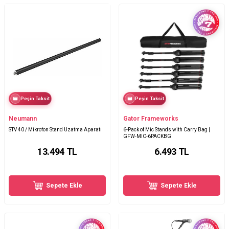
Peşin Taksit
Peşin Taksit
Neumann
Gator Frameworks
STV 40 / Mikrofon Stand Uzatma Aparatı
6-Pack of Mic Stands with Carry Bag |
GFW-MIC-6PACKBG
13.494
TL
6.493
TL
Sepete Ekle
Sepete Ekle