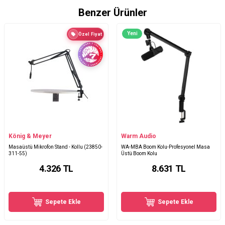
Benzer Ürünler
Yeni
Özel Fiyat
König & Meyer
Warm Audio
Masaüstü Mikrofon Stand - Kollu (23850-
WA-MBA Boom Kolu-Profesyonel Masa
311-55)
Üstü Boom Kolu
4.326
TL
8.631
TL
Sepete Ekle
Sepete Ekle