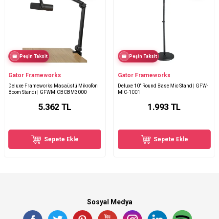
Peşin Taksit
Peşin Taksit
Gator Frameworks
Gator Frameworks
Deluxe Frameworks Masaüstü Mikrofon
Deluxe 10" Round Base Mic Stand | GFW-
Boom Standı | GFWMICBCBM3000
MIC-1001
5.362
TL
1.993
TL
Sepete Ekle
Sepete Ekle
Sosyal Medya