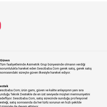
Güven
Tüm faaliyetlerinde Asimetrik Grup bünyesinde olmanın verdiği
sorumlulukla hareket eden Sescibaba.Com gerek satış, gerek satış
sonrasındaki süreçte güven ilkesiyle hareket ediyor.
estek
escibaba.Com; ürün gamı, güven ve kalite anlayışının yanı sıra
unduğu Teknik Destekle de en üst seviyede müşteri memnuniyetini
edefliyor. Sescibaba.Com, satış sürecinde sunduğu profesyonel
esteği, satış sonrasında da her türlü sorunun en hızlı şekilde
özümüyle de devam ettiriyor.