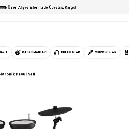
000₺ Üzeri Alışverişlerinizde Ücretsiz Kargo!
KAYIT
DJ EKIPMANLARI
KULAKLIKLAR
MIKROFONLAR
ktronik Davul Seti