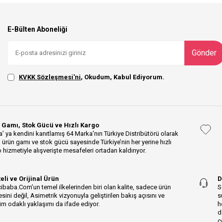
E-Bülten Aboneliği
Gönder
KVKK Sözleşmesi'ni
, Okudum, Kabul Ediyorum.
 Gamı, Stok Gücü ve Hızlı Kargo
’ ya kendini kanıtlamış 64 Marka’nın Türkiye Distribütörü olarak
 ürün gamı ve stok gücü sayesinde Türkiye’nin her yerine hızlı
 hizmetiyle alışverişte mesafeleri ortadan kaldırıyor.
teli ve Orijinal Ürün
D
ibaba.Com’un temel ilkelerinden biri olan kalite, sadece ürün
S
esini değil, Asimetrik vizyonuyla geliştirilen bakış açısını ve
s
m odaklı yaklaşımı da ifade ediyor.
h
d
ç