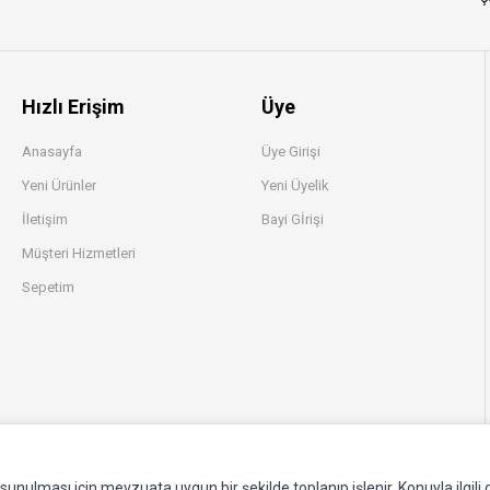
Hızlı Erişim
Üye
Anasayfa
Üye Girişi
Yeni Ürünler
Yeni Üyelik
İletişim
Bayi Gİrişi
Müşteri Hizmetleri
Sepetim
e sunulması için mevzuata uygun bir şekilde toplanıp işlenir. Konuyla ilgili d