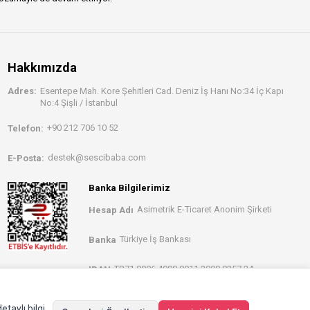
Hakkımızda
Adres:
Esentepe Mah. Kore Şehitleri Cad. Deniz İş Hanı No:34 İç Kapı
No:4 Şişli / İstanbul
+90 212 706 10 52
Telefon:
destek@sescibaba.com
E-Posta:
Banka Bilgilerimiz
Asimetrik E-Ticaret Anonim Şirketi
Hesap Adı
Türkiye İş Bankası
Banka
TR71 0006 4000 0011 3990 0257 34
IBAN
etaylı bilgi