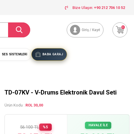
Bize Ulaşın:
+90 212 706 10 52
0
Giriş / Kayıt
SES SISTEMLERI
BABA GARAJ
TD-07KV - V-Drums Elektronik Davul Seti
Ürün Kodu :
ROL 30,00
HAVALE İLE
56.100 TL
%5