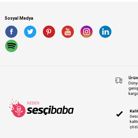
Sosyal Medya
Ürün
Dünya
geniş
kargo
Kali
Sesc
kalit
çözü