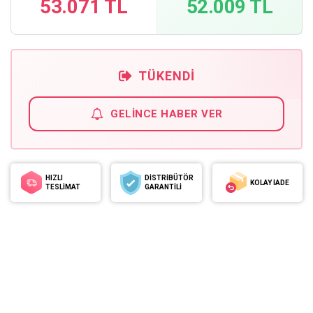
53.071 TL
52.009 TL
TÜKENDI
GELINCE HABER VER
HIZLI
DİSTRİBÜTÖR
KOLAY İADE
TESLİMAT
GARANTİLİ