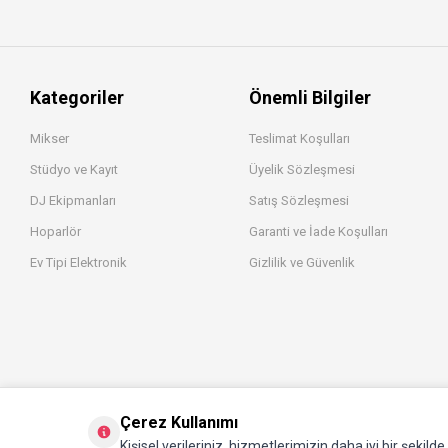
Kategoriler
Önemli Bilgiler
Mikser
Teslimat Koşulları
Stüdyo ve Kayıt
Üyelik Sözleşmesi
DJ Ekipmanları
Satış Sözleşmesi
Hoparlör
Garanti ve İade Koşulları
Ev Tipi Elektronik
Gizlilik ve Güvenlik
Çerez Kullanımı
Kişisel verileriniz, hizmetlerimizin daha iyi bir şekild