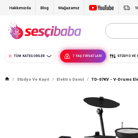
Hakkımızda
Blog
Mağazamız
1
TÜM KATEGORILER
7.YAŞ FIRSATLARI
STÜDYO VE 
Stüdyo Ve Kayıt
Elektro Davul
TD-07KV - V-Drums Ele