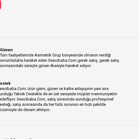
Güven
Tüm faaliyetlerinde Asimetrik Grup bünyesinde olmanın verdiği
sorumlulukla hareket eden Sescibaba.Com gerek satış, gerek satış
sonrasındaki süreçte güven ilkesiyle hareket ediyor.
estek
escibaba.Com; ürün gamı, güven ve kalite anlayışının yanı sıra
unduğu Teknik Destekle de en üst seviyede müşteri memnuniyetini
edefliyor. Sescibaba.Com, satış sürecinde sunduğu profesyonel
esteği, satış sonrasında da her türlü sorunun en hızlı şekilde
özümüyle de devam ettiriyor.