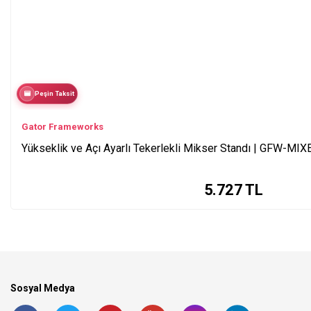
Peşin Taksit
Gator Frameworks
Yükseklik ve Açı Ayarlı Tekerlekli Mikser Standı | GFW-M
5.727
TL
Sosyal Medya