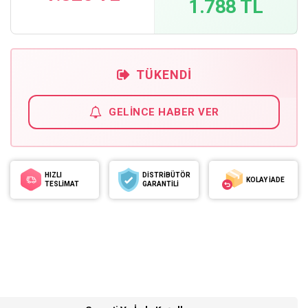
1.788 TL
TÜKENDI
GELINCE HABER VER
HIZLI
DİSTRİBÜTÖR
KOLAY İADE
TESLİMAT
GARANTİLİ