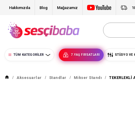
Hakkımızda
Blog
Mağazamız
1
TÜM KATEGORILER
7.YAŞ FIRSATLARI
STÜDYO VE 
Aksesuarlar
Standlar
Mikser Standı
TEKERLEKLİ 