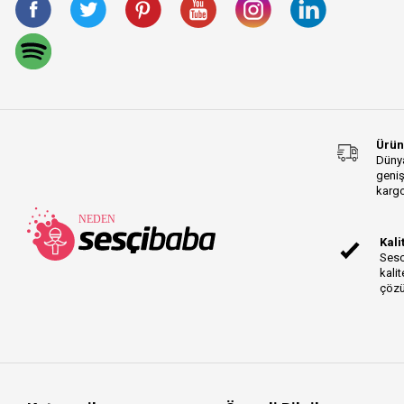
Ürün
Dünya
geniş
kargo
Kali
Sesc
kalit
çözü