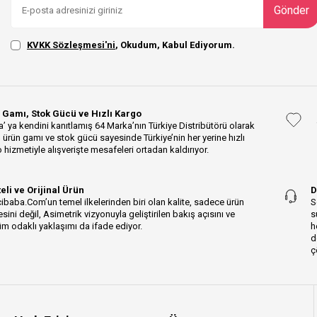
Gönder
KVKK Sözleşmesi'ni
, Okudum, Kabul Ediyorum.
 Gamı, Stok Gücü ve Hızlı Kargo
’ ya kendini kanıtlamış 64 Marka’nın Türkiye Distribütörü olarak
 ürün gamı ve stok gücü sayesinde Türkiye’nin her yerine hızlı
 hizmetiyle alışverişte mesafeleri ortadan kaldırıyor.
teli ve Orijinal Ürün
D
ibaba.Com’un temel ilkelerinden biri olan kalite, sadece ürün
S
esini değil, Asimetrik vizyonuyla geliştirilen bakış açısını ve
s
m odaklı yaklaşımı da ifade ediyor.
h
d
ç