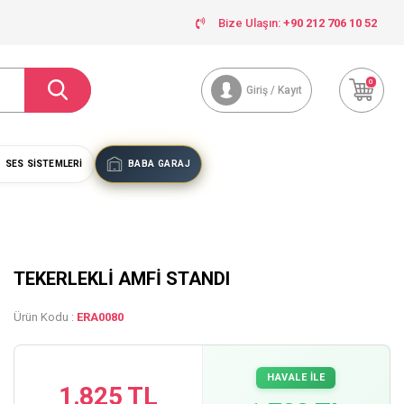
Bize Ulaşın:
+90 212 706 10 52
0
Giriş / Kayıt
SES SISTEMLERI
BABA GARAJ
TEKERLEKLİ AMFİ STANDI
Ürün Kodu :
ERA0080
HAVALE İLE
1.825 TL