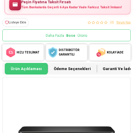
Peşin Fiyatına Taksit Fırsatı
Tüm Bankalarda Geçerli 6 Aya Kadar Vade Farksız Taksit İmkanı!
Listeye Ekle
(0)
Yorum Yap
Daha Fazla
Bose
Ürünü
DİSTRİBÜTÖR
HIZLI TESLİMAT
KOLAY İADE
GARANTİLİ
Ürün Açıklaması
Ödeme Seçenekleri
Garanti Ve İade 