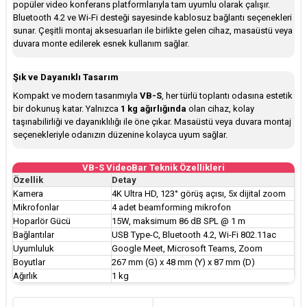
popüler video konferans platformlarıyla tam uyumlu olarak çalışır.
Bluetooth 4.2 ve Wi-Fi desteği sayesinde kablosuz bağlantı seçenekleri
sunar. Çeşitli montaj aksesuarları ile birlikte gelen cihaz, masaüstü veya
duvara monte edilerek esnek kullanım sağlar.
Şık ve Dayanıklı Tasarım
Kompakt ve modern tasarımıyla
VB-S
, her türlü toplantı odasına estetik
bir dokunuş katar. Yalnızca
1 kg ağırlığında
olan cihaz, kolay
taşınabilirliği ve dayanıklılığı ile öne çıkar. Masaüstü veya duvara montaj
seçenekleriyle odanızın düzenine kolayca uyum sağlar.
VB-S VideoBar Teknik Özellikleri
Özellik
Detay
Kamera
4K Ultra HD, 123° görüş açısı, 5x dijital zoom
Mikrofonlar
4 adet beamforming mikrofon
Hoparlör Gücü
15W, maksimum 86 dB SPL @ 1 m
Bağlantılar
USB Type-C, Bluetooth 4.2, Wi-Fi 802.11ac
Uyumluluk
Google Meet, Microsoft Teams, Zoom
Boyutlar
267 mm (G) x 48 mm (Y) x 87 mm (D)
Ağırlık
1 kg