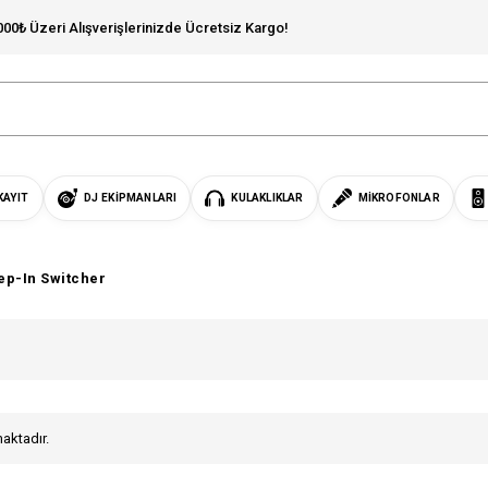
000₺ Üzeri Alışverişlerinizde Ücretsiz Kargo!
KAYIT
DJ EKIPMANLARI
KULAKLIKLAR
MIKROFONLAR
ep-In Switcher
maktadır.