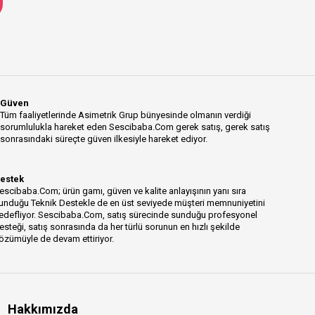
Güven
Tüm faaliyetlerinde Asimetrik Grup bünyesinde olmanın verdiği
sorumlulukla hareket eden Sescibaba.Com gerek satış, gerek satış
sonrasındaki süreçte güven ilkesiyle hareket ediyor.
estek
escibaba.Com; ürün gamı, güven ve kalite anlayışının yanı sıra
unduğu Teknik Destekle de en üst seviyede müşteri memnuniyetini
edefliyor. Sescibaba.Com, satış sürecinde sunduğu profesyonel
esteği, satış sonrasında da her türlü sorunun en hızlı şekilde
özümüyle de devam ettiriyor.
Hakkımızda