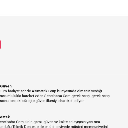
Güven
Tüm faaliyetlerinde Asimetrik Grup bünyesinde olmanın verdiği
sorumlulukla hareket eden Sescibaba.Com gerek satış, gerek satış
sonrasındaki süreçte güven ilkesiyle hareket ediyor.
estek
escibaba.Com; ürün gamı, güven ve kalite anlayışının yanı sıra
unduğu Teknik Destekle de en üst seviyede müşteri memnuniyetini