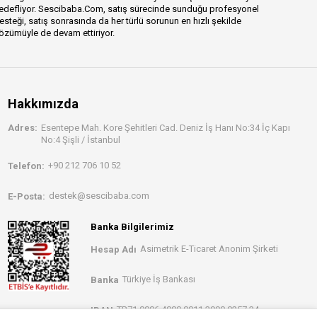
edefliyor. Sescibaba.Com, satış sürecinde sunduğu profesyonel
esteği, satış sonrasında da her türlü sorunun en hızlı şekilde
özümüyle de devam ettiriyor.
Hakkımızda
Adres:
Esentepe Mah. Kore Şehitleri Cad. Deniz İş Hanı No:34 İç Kapı
No:4 Şişli / İstanbul
+90 212 706 10 52
Telefon:
destek@sescibaba.com
E-Posta:
Banka Bilgilerimiz
Asimetrik E-Ticaret Anonim Şirketi
Hesap Adı
Türkiye İş Bankası
Banka
TR71 0006 4000 0011 3990 0257 34
IBAN