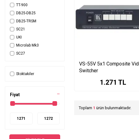
TT-900
DB25-DB25
DB25-TRSM
SC21
UKI
Microlab Mk3
SC27
SC22
VS-55V 5x1 Composite Vi
WA-87jr
Switcher
Stoktakiler
Fender Studio Pro
1.271
TL
KeyLab 88 MK3
WA-87jr SE
Fiyat
NTH-Cable
Toplam
1
ürün bulunmaktadır.
Interview Micro
WA-47jr SE
Headroom
HDMI Kablo