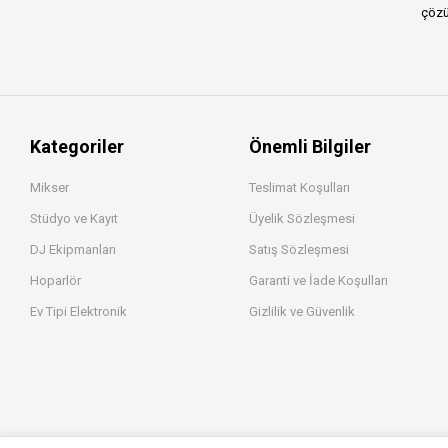
3.5 mm TRS (F) - 1-4" TRS
çözü
(M) Kulaklık adaptör kab
3.5 mm. TRS (F) <-> 1-4''
TS (M) adaptör GPM-179
3.5 mm. TRS (F) <-> Dual
RCA (M) Stereo Breakout
k
Kategoriler
Önemli Bilgiler
3.5 mm. TRS (M) <-> Dual
RCA (F) Stereo Breakout
k
Mikser
Teslimat Koşulları
3.5 mm. TRS (M) <-> Dual
Stüdyo ve Kayıt
Üyelik Sözleşmesi
RCA (M) Stereo Breakout
k
DJ Ekipmanları
Satış Sözleşmesi
3.5 mm. TRS (M) <-> Dual
XLR (M) Stereo Breakout
Hoparlör
Garanti ve İade Koşulları
k
Ev Tipi Elektronik
Gizlilik ve Güvenlik
3m
4010A
4020C
4040A
4097