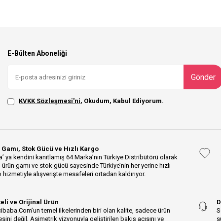
E-Bülten Aboneliği
Gönder
KVKK Sözleşmesi'ni
, Okudum, Kabul Ediyorum.
 Gamı, Stok Gücü ve Hızlı Kargo
’ ya kendini kanıtlamış 64 Marka’nın Türkiye Distribütörü olarak
 ürün gamı ve stok gücü sayesinde Türkiye’nin her yerine hızlı
 hizmetiyle alışverişte mesafeleri ortadan kaldırıyor.
teli ve Orijinal Ürün
D
ibaba.Com’un temel ilkelerinden biri olan kalite, sadece ürün
S
esini değil, Asimetrik vizyonuyla geliştirilen bakış açısını ve
s