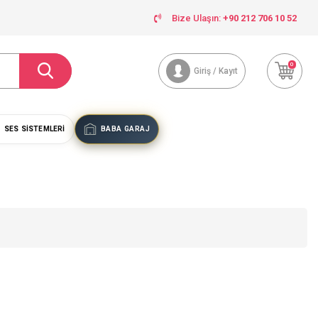
Bize Ulaşın:
+90 212 706 10 52
0
Giriş / Kayıt
SES SISTEMLERI
BABA GARAJ