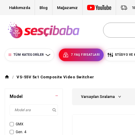
Hakkımızda
Blog
Mağazamız
1
TÜM KATEGORILER
7.YAŞ FIRSATLARI
STÜDYO VE 
VS-55V 5x1 Composite Video Switcher
Model
GMX
Gen. 4