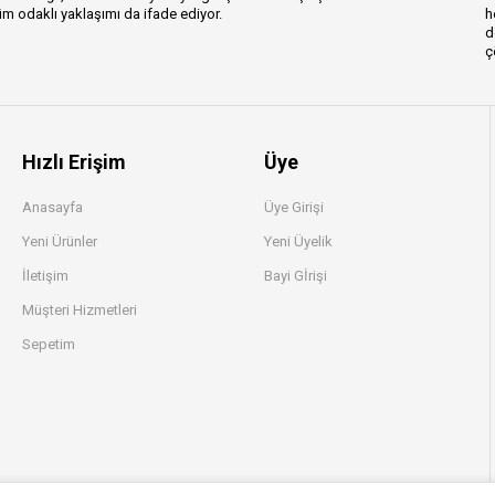
m odaklı yaklaşımı da ifade ediyor.
h
d
ç
Hızlı Erişim
Üye
Anasayfa
Üye Girişi
Yeni Ürünler
Yeni Üyelik
İletişim
Bayi Gİrişi
Müşteri Hizmetleri
Sepetim