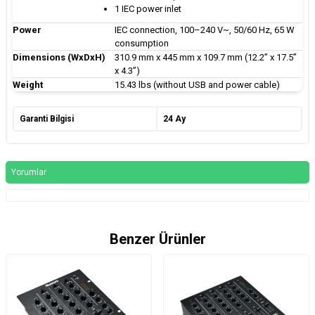
1 IEC power inlet
Power
IEC connection, 100–240 V~, 50/60 Hz, 65 W
consumption
Dimensions (WxDxH)
310.9 mm x 445 mm x 109.7 mm (12.2” x 17.5”
x 4.3”)
Weight
15.43 lbs (without USB and power cable)
Garanti Bilgisi
24 Ay
Yorumlar
Benzer Ürünler