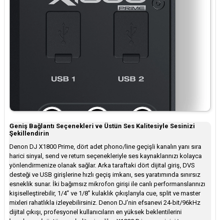
Geniş Bağlantı Seçenekleri ve Üstün Ses Kalitesiyle Sesinizi
Şekillendirin
Denon DJ X1800 Prime, dört adet phono/line geçişli kanalın yanı sıra
harici sinyal, send ve return seçenekleriyle ses kaynaklarınızı kolayca
yönlendirmenize olanak sağlar. Arka taraftaki dört dijital giriş, DVS
desteği ve USB girişlerine hızlı geçiş imkanı, ses yaratımında sınırsız
esneklik sunar. İki bağımsız mikrofon girişi ile canlı performanslarınızı
kişiselleştirebilir, 1/4” ve 1/8” kulaklık çıkışlarıyla cue, split ve master
mixleri rahatlıkla izleyebilirsiniz. Denon DJ’nin efsanevi 24-bit/96kHz
dijital çıkışı, profesyonel kullanıcıların en yüksek beklentilerini