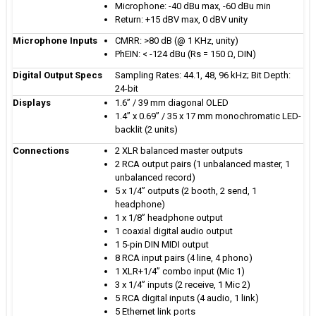
Microphone: -40 dBu max, -60 dBu min
Return: +15 dBV max, 0 dBV unity
Microphone Inputs
CMRR: >80 dB (@ 1 KHz, unity)
PhEIN: < -124 dBu (Rs = 150 Ω, DIN)
Digital Output Specs
Sampling Rates: 44.1, 48, 96 kHz; Bit Depth:
24-bit
Displays
1.6” / 39 mm diagonal OLED
1.4” x 0.69” / 35 x 17 mm monochromatic LED-
backlit (2 units)
Connections
2 XLR balanced master outputs
2 RCA output pairs (1 unbalanced master, 1
unbalanced record)
5 x 1/4” outputs (2 booth, 2 send, 1
headphone)
1 x 1/8” headphone output
1 coaxial digital audio output
1 5-pin DIN MIDI output
8 RCA input pairs (4 line, 4 phono)
1 XLR+1/4” combo input (Mic 1)
3 x 1/4” inputs (2 receive, 1 Mic 2)
5 RCA digital inputs (4 audio, 1 link)
5 Ethernet link ports