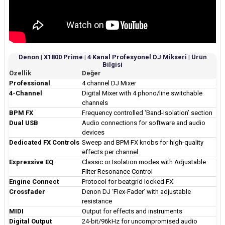
Denon | X1800 Prime | 4 Kanal Profesyonel DJ Mikseri | Ürün
Bilgisi
Özellik
Değer
Professional
4 channel DJ Mixer
4-Channel
Digital Mixer with 4 phono/line switchable
channels
BPM FX
Frequency controlled ‘Band-Isolation’ section
Dual USB
Audio connections for software and audio
devices
Dedicated FX Controls
Sweep and BPM FX knobs for high-quality
effects per channel
Expressive EQ
Classic or Isolation modes with Adjustable
Filter Resonance Control
Engine Connect
Protocol for beatgrid locked FX
Crossfader
Denon DJ ‘Flex-Fader’ with adjustable
resistance
MIDI
Output for effects and instruments
Digital Output
24-bit/96kHz for uncompromised audio