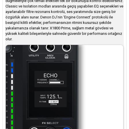
düğmeleriyle çok temalı efektleri tek bir dokunuşla kontrol edebilirsiniz.
Classic ve Isolation modları arasında geçiş yapabilen EQ seçenekleri ve
ayarlanabilir filtre rezonans kontrolü, ses yaratımında size geniş bir
özgürlük alanı sunar. Denon DJ’nin ‘Engine Connect’ protokolü ile
beatgrid kilitli efektler, performansınızın ritmini kusursuz şekilde
yakalamanıza olanak tanır. X1800 Prime, sağlam metal gövdesi ve
yüksek kaliteli bileşenleriyle sahnede güvenilir bir performans ortağınız
olur.