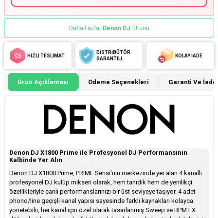
Daha Fazla
Denon DJ
Ürünü
DİSTRİBÜTÖR
HIZLI TESLİMAT
KOLAY İADE
GARANTİLİ
Ürün Açıklaması
Ödeme Seçenekleri
Garanti Ve İade 
Denon DJ X1800 Prime ile Profesyonel DJ Performansının
Kalbinde Yer Alın
Denon DJ X1800 Prime, PRIME Serisi'nin merkezinde yer alan 4 kanallı
profesyonel DJ kulüp mikseri olarak, hem tanıdık hem de yenilikçi
özellikleriyle canlı performanslarınızı bir üst seviyeye taşıyor. 4 adet
phono/line geçişli kanal yapısı sayesinde farklı kaynakları kolayca
yönetebilir, her kanal için özel olarak tasarlanmış Sweep ve BPM FX