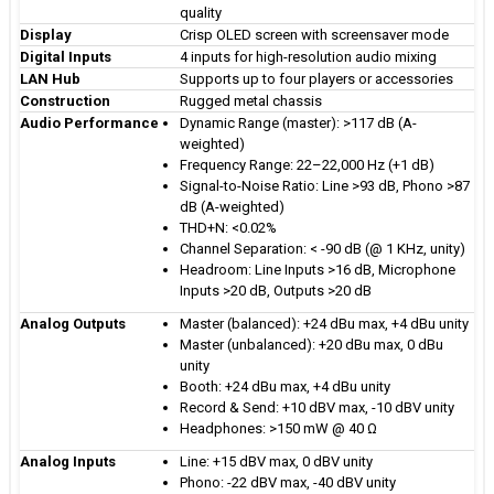
quality
Display
Crisp OLED screen with screensaver mode
Digital Inputs
4 inputs for high-resolution audio mixing
LAN Hub
Supports up to four players or accessories
Construction
Rugged metal chassis
Audio Performance
Dynamic Range (master): >117 dB (A-
weighted)
Frequency Range: 22–22,000 Hz (+1 dB)
Signal-to-Noise Ratio: Line >93 dB, Phono >87
dB (A-weighted)
THD+N: <0.02%
Channel Separation: < -90 dB (@ 1 KHz, unity)
Headroom: Line Inputs >16 dB, Microphone
Inputs >20 dB, Outputs >20 dB
Analog Outputs
Master (balanced): +24 dBu max, +4 dBu unity
Master (unbalanced): +20 dBu max, 0 dBu
unity
Booth: +24 dBu max, +4 dBu unity
Record & Send: +10 dBV max, -10 dBV unity
Headphones: >150 mW @ 40 Ω
Analog Inputs
Line: +15 dBV max, 0 dBV unity
Phono: -22 dBV max, -40 dBV unity