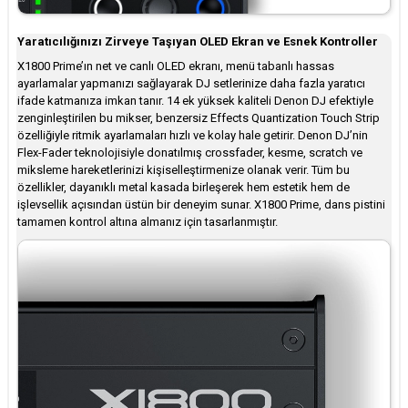
Yaratıcılığınızı Zirveye Taşıyan OLED Ekran ve Esnek Kontroller
X1800 Prime’ın net ve canlı OLED ekranı, menü tabanlı hassas
ayarlamalar yapmanızı sağlayarak DJ setlerinize daha fazla yaratıcı
ifade katmanıza imkan tanır. 14 ek yüksek kaliteli Denon DJ efektiyle
zenginleştirilen bu mikser, benzersiz Effects Quantization Touch Strip
özelliğiyle ritmik ayarlamaları hızlı ve kolay hale getirir. Denon DJ’nin
Flex-Fader teknolojisiyle donatılmış crossfader, kesme, scratch ve
miksleme hareketlerinizi kişiselleştirmenize olanak verir. Tüm bu
özellikler, dayanıklı metal kasada birleşerek hem estetik hem de
işlevsellik açısından üstün bir deneyim sunar. X1800 Prime, dans pistini
tamamen kontrol altına almanız için tasarlanmıştır.