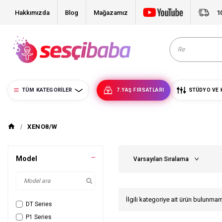
Hakkımızda
Blog
Mağazamız
1
TÜM KATEGORILER
7.YAŞ FIRSATLARI
STÜDYO VE 
XENO8/W
Model
İlgili kategoriye ait ürün bulunma
DT Series
P1 Series