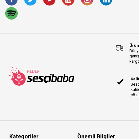
Gold TRS-TRS Series
P2 Series
Flight Series
CA-X Series
Sudio R3 Series
Ürün
Sudio T3 Series
Dünya
geniş
Sudio A1 Pro Series
kargo
SHAPE Series
Mic Series
Kali
EVO Series
Sesc
Native Instruments
kalit
Traktor Series
çözü
Rok-It Series
Knob Cap Series
Mobile Wallet Slim Series
K2 Series
AstroLab Stage Series
Kategoriler
Önemli Bilgiler