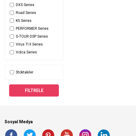
DXS Series
Road Series
K5 Series
PERFORMER Series
G-TOUR DSP Series
Virus TI II Series
Volca Series
Launch Series
Sudio V3 Series
Stoktakiler
EVOX Series
Sudio F5 Series
FILTRELE
Rokit Series
Overhead Series
AIR XD Series
HE1000 Series
Sosyal Medya
Sudio F5 PRO Series
AlphaTheta, Pioneer DJ
Series