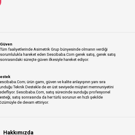
Güven
Tüm faaliyetlerinde Asimetrik Grup bünyesinde olmanın verdiği
sorumlulukla hareket eden Sescibaba.Com gerek satış, gerek satış
sonrasındaki süreçte güven ilkesiyle hareket ediyor.
estek
escibaba.Com; ürün gamı, güven ve kalite anlayışının yanı sıra
unduğu Teknik Destekle de en üst seviyede müşteri memnuniyetini
edefliyor. Sescibaba.Com, satış sürecinde sunduğu profesyonel
esteği, satış sonrasında da her türlü sorunun en hızlı şekilde
özümüyle de devam ettiriyor.
Hakkımızda