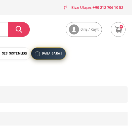
Bize Ulaşın:
+90 212 706 10 52
0
Giriş / Kayıt
SES SISTEMLERI
BABA GARAJ