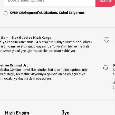
Gönder
KVKK Sözleşmesi'ni
, Okudum, Kabul Ediyorum.
 Gamı, Stok Gücü ve Hızlı Kargo
’ ya kendini kanıtlamış 64 Marka’nın Türkiye Distribütörü olarak
 ürün gamı ve stok gücü sayesinde Türkiye’nin her yerine hızlı
 hizmetiyle alışverişte mesafeleri ortadan kaldırıyor.
teli ve Orijinal Ürün
D
ibaba.Com’un temel ilkelerinden biri olan kalite, sadece ürün
S
esini değil, Asimetrik vizyonuyla geliştirilen bakış açısını ve
s
m odaklı yaklaşımı da ifade ediyor.
h
d
ç
Hızlı Erişim
Üye