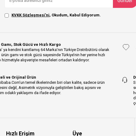
Gönder
KVKK Sözleşmesi'ni
, Okudum, Kabul Ediyorum.
 Gamı, Stok Gücü ve Hızlı Kargo
’ ya kendini kanıtlamış 64 Marka’nın Türkiye Distribütörü olarak
 ürün gamı ve stok gücü sayesinde Türkiye’nin her yerine hızlı
 hizmetiyle alışverişte mesafeleri ortadan kaldırıyor.
teli ve Orijinal Ürün
D
ibaba.Com’un temel ilkelerinden biri olan kalite, sadece ürün
S
esini değil, Asimetrik vizyonuyla geliştirilen bakış açısını ve
s
m odaklı yaklaşımı da ifade ediyor.
h
d
ç
Hızlı Erişim
Üye