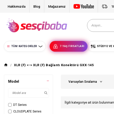
Hakkımızda
Blog
Mağazamız
1
TÜM KATEGORILER
7.YAŞ FIRSATLARI
STÜDYO VE 
XLR (F) <-> XLR (F) Bağlantı Konektörü GXX-145
Model
İlgili kategoriye ait ürün bulunma
DT Series
CLOUDPLATE Series