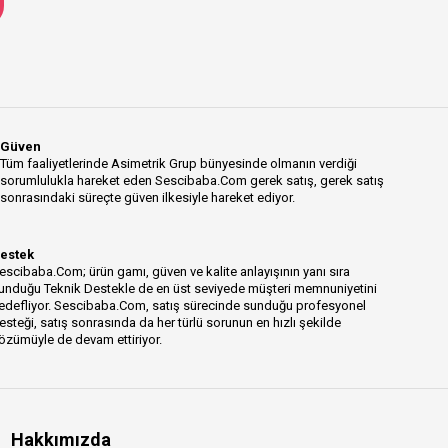
Güven
Tüm faaliyetlerinde Asimetrik Grup bünyesinde olmanın verdiği
sorumlulukla hareket eden Sescibaba.Com gerek satış, gerek satış
sonrasındaki süreçte güven ilkesiyle hareket ediyor.
estek
escibaba.Com; ürün gamı, güven ve kalite anlayışının yanı sıra
unduğu Teknik Destekle de en üst seviyede müşteri memnuniyetini
edefliyor. Sescibaba.Com, satış sürecinde sunduğu profesyonel
esteği, satış sonrasında da her türlü sorunun en hızlı şekilde
özümüyle de devam ettiriyor.
Hakkımızda