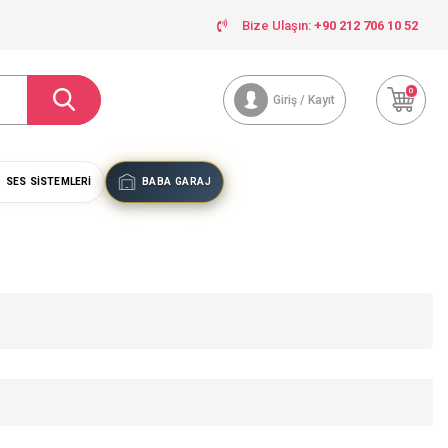
Bize Ulaşın:
+90 212 706 10 52
0
Giriş / Kayıt
SES SISTEMLERI
BABA GARAJ