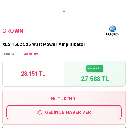
CROWN
XLS 1502 525 Watt Power Amplifikatör
Ürün Kodu :
CRO0109
HAVALE İLE
28.151 TL
27.588 TL
TÜKENDI
GELINCE HABER VER