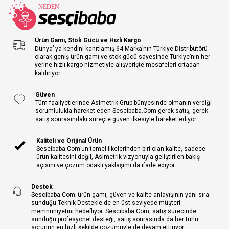
Ürün Gamı, Stok Gücü ve Hızlı Kargo
Dünya’ ya kendini kanıtlamış 64 Marka’nın Türkiye Distribütörü
olarak geniş ürün gamı ve stok gücü sayesinde Türkiye’nin her
yerine hızlı kargo hizmetiyle alışverişte mesafeleri ortadan
kaldırıyor.
Güven
Tüm faaliyetlerinde Asimetrik Grup bünyesinde olmanın verdiği
sorumlulukla hareket eden Sescibaba.Com gerek satış, gerek
satış sonrasındaki süreçte güven ilkesiyle hareket ediyor.
Kaliteli ve Orijinal Ürün
Sescibaba.Com’un temel ilkelerinden biri olan kalite, sadece
ürün kalitesini değil, Asimetrik vizyonuyla geliştirilen bakış
açısını ve çözüm odaklı yaklaşımı da ifade ediyor.
Destek
Sescibaba.Com; ürün gamı, güven ve kalite anlayışının yanı sıra
sunduğu Teknik Destekle de en üst seviyede müşteri
memnuniyetini hedefliyor. Sescibaba.Com, satış sürecinde
sunduğu profesyonel desteği, satış sonrasında da her türlü
sorunun en hızlı şekilde çözümüyle de devam ettiriyor.