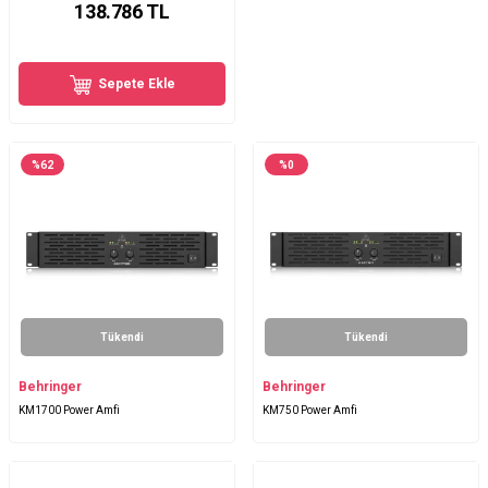
138.786
TL
Sepete Ekle
%
62
%
0
Tükendi
Tükendi
Behringer
Behringer
KM1700 Power Amfi
KM750 Power Amfi