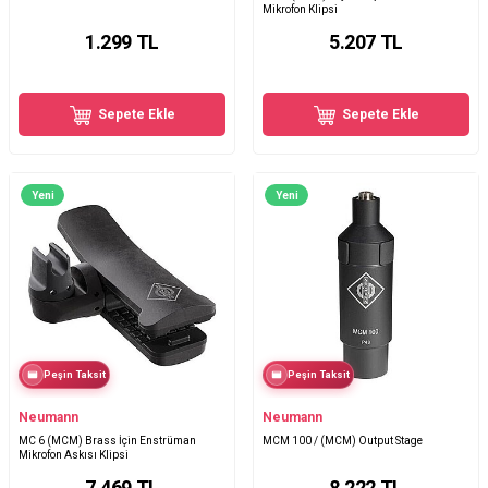
Mikrofon Klipsi
1.299
TL
5.207
TL
Sepete Ekle
Sepete Ekle
Yeni
Yeni
Peşin Taksit
Peşin Taksit
Neumann
Neumann
MC 6 (MCM) Brass İçin Enstrüman
MCM 100 / (MCM) Output Stage
Mikrofon Askısı Klipsi
7.469
TL
8.222
TL