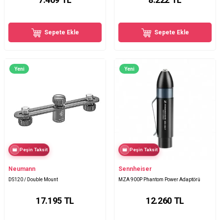
Sepete Ekle
Sepete Ekle
Yeni
Yeni
Peşin Taksit
Peşin Taksit
Neumann
Sennheiser
DS120 / Double Mount
MZA 900P Phantom Power Adaptörü
17.195
TL
12.260
TL