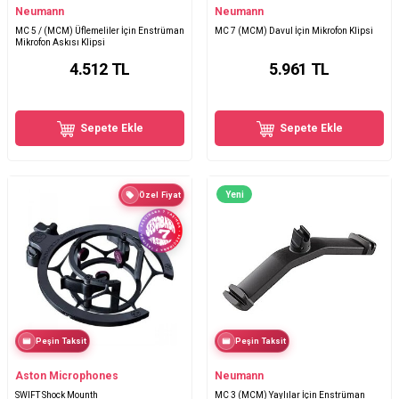
Neumann
Neumann
MC 5 / (MCM) Üflemeliler İçin Enstrüman
MC 7 (MCM) Davul İçin Mikrofon Klipsi
Mikrofon Askısı Klipsi
4.512
TL
5.961
TL
Sepete Ekle
Sepete Ekle
Yeni
Özel Fiyat
Peşin Taksit
Peşin Taksit
Aston Microphones
Neumann
SWIFT Shock Mounth
MC 3 (MCM) Yaylılar İçin Enstrüman