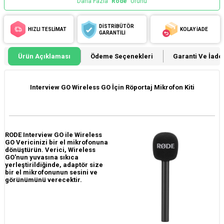
Daha Fazla
Rode
Ürünü
DİSTRİBÜTÖR
HIZLI TESLİMAT
KOLAY İADE
GARANTİLİ
Ürün Açıklaması
Ödeme Seçenekleri
Garanti Ve İade 
Interview GO Wireless GO İçin Röportaj Mikrofon Kiti
RODE Interview GO ile Wireless
GO Vericinizi bir el mikrofonuna
dönüştürün. Verici, Wireless
GO'nun yuvasına sıkıca
yerleştirildiğinde, adaptör size
bir el mikrofonunun sesini ve
görünümünü verecektir.