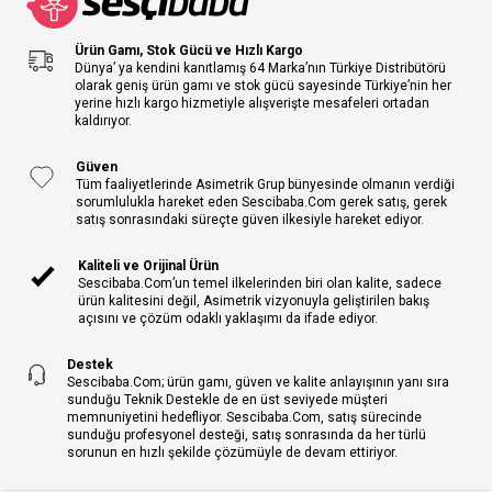
Ürün Gamı, Stok Gücü ve Hızlı Kargo
Dünya’ ya kendini kanıtlamış 64 Marka’nın Türkiye Distribütörü
olarak geniş ürün gamı ve stok gücü sayesinde Türkiye’nin her
yerine hızlı kargo hizmetiyle alışverişte mesafeleri ortadan
kaldırıyor.
Güven
Tüm faaliyetlerinde Asimetrik Grup bünyesinde olmanın verdiği
sorumlulukla hareket eden Sescibaba.Com gerek satış, gerek
satış sonrasındaki süreçte güven ilkesiyle hareket ediyor.
Kaliteli ve Orijinal Ürün
Sescibaba.Com’un temel ilkelerinden biri olan kalite, sadece
ürün kalitesini değil, Asimetrik vizyonuyla geliştirilen bakış
açısını ve çözüm odaklı yaklaşımı da ifade ediyor.
Destek
Sescibaba.Com; ürün gamı, güven ve kalite anlayışının yanı sıra
sunduğu Teknik Destekle de en üst seviyede müşteri
memnuniyetini hedefliyor. Sescibaba.Com, satış sürecinde
sunduğu profesyonel desteği, satış sonrasında da her türlü
sorunun en hızlı şekilde çözümüyle de devam ettiriyor.