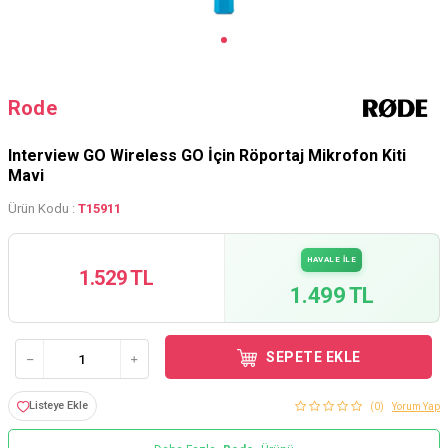
Rode
Interview GO Wireless GO İçin Röportaj Mikrofon Kiti
Mavi
Ürün Kodu :
T15911
HAVALE İLE
1.529 TL
1.499 TL
SEPETE EKLE
Listeye Ekle
(0)
Yorum Yap