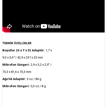
TEKNİK ÖZELLİKLER
Boyutlar (G x Y x D) Adaptör:
1,7 x
9,3 x 0,9 "/ 42,9 x 237 x 23 mm
Mikrofon Süngeri:
2,9 x 3,2 x 2,9" /
73,3 x 81,6 x 73,3 mm
Ağırlık Adaptör:
3 oz / 84 g
Mikrofon Süngeri:
0,3 oz / 8 g