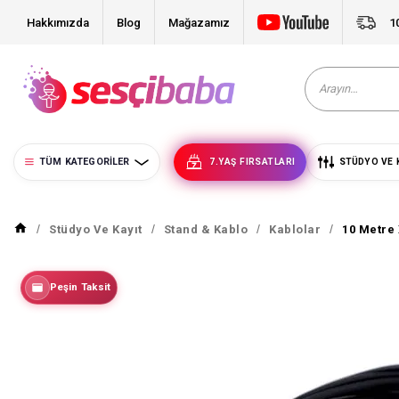
Hakkımızda
Blog
Mağazamız
1
TÜM KATEGORILER
7.YAŞ FIRSATLARI
STÜDYO VE 
Stüdyo Ve Kayıt
Stand & Kablo
Kablolar
10 Metre 
Peşin Taksit