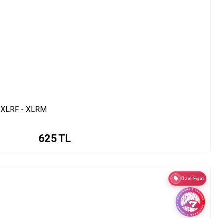
 XLRF - XLRM
625
TL
Özel Fiyat