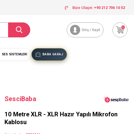
Bize Ulaşın:
+90 212 706 10 52
0
Giriş / Kayıt
SES SISTEMLERI
BABA GARAJ
SesciBaba
10 Metre XLR - XLR Hazır Yapılı Mikrofon
Kablosu