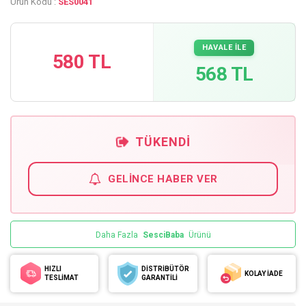
Ürün Kodu :
SES0041
HAVALE İLE
580 TL
568 TL
TÜKENDI
GELINCE HABER VER
Daha Fazla
SesciBaba
Ürünü
HIZLI
DİSTRİBÜTÖR
KOLAY İADE
TESLİMAT
GARANTİLİ